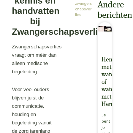
kennis en
zwangers
Andere
handvatten
chapsver
berichten
lies
bij
Zwangerschapsverlies
Zwangerschapsverlies
vraagt om méér dan
Hemelwieg
alleen medische
met
begeleiding.
wateropbari
of
wateropbari
Voor veel ouders
met
blijven juist de
Hemelwieg
communicatie,
houding en
Je
bent
begeleiding vanuit
je
de zorg jarenlang