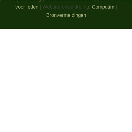
voor leden
| Website ontwikkeling:
Computim
|
Bronvermeldingen