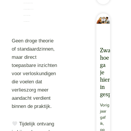
praktische begeleiding vóór, tijdens en na het verlies;
bewustwording rondom praktijkprocessen en nazorg;
reflectievragen voor teams en praktijken;
herkenbare praktijkvoorbeelden.
Geen droge theorie
of standaardzinnen,
Zwangerscha
maar direct
hoe
ga
toepasbare inzichten
je
voor verloskundigen
hierover
die voelen dat
in
verlieszorg meer
gesprek
aandacht verdient
Vorig
binnen de praktijk.
jaar
gaf
ik,
Tijdelijk ontvang
op