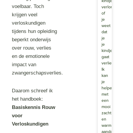
kindje
voelbaar. Toch
verloren
of
krijgen veel
je
verloskundigen
weet
tijdens hun opleiding
dat
je
beperkt onderwijs
je
over rouw, verlies
kindje
en de emotionele
gaat
verliezen.
impact van
Ik
zwangerschapsverlies.
kan
je
helpen
Daarom schreef ik
met
het handboek:
een
mooi
Basiskennis Rouw
zacht
voor
en
Verloskundigen
warm
aandoend