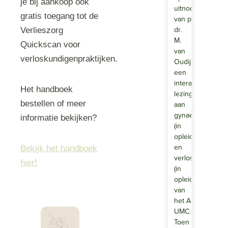
je bij aankoop ook
uitnodiging
gratis toegang tot de
van prof.
dr.
Verlieszorg
M.
Quickscan voor
van
verloskundigenpraktijken.
Oudijk
een
interactieve
Het handboek
lezing
bestellen of meer
aan
gynaecologen
informatie bekijken?
(in
opleiding)
en
Bekijk het handboek
verloskundigen
hier!
(in
opleiding)
van
het Amsterdam
UMC.
Toen