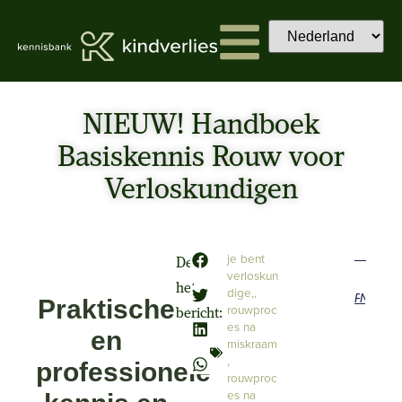
NIEUW! Handboek
Basiskennis Rouw voor
Verloskundigen
je bent
Deel
verloskun
het
dige,
,
Previous
Next
Praktische
rouwproc
bericht:
es na
en
miskraam
,
professionele
rouwproc
es na