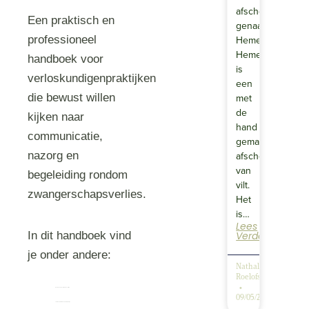
afscheidswiegje,
Een praktisch en
genaamd
professioneel
Hemelwieg.
Hemelwieg
handboek voor
is
verloskundigenpraktijken
een
die bewust willen
met
de
kijken naar
hand
communicatie,
gemaakt
nazorg en
afscheidswiegje
van
begeleiding rondom
vilt.
zwangerschapsverlies.
Het
is…
Lees
In dit handboek vind
Verder
je onder andere:
Nathalie
Roelofsen
basiskennis over rouw en verlies;
09/05/2025
communicatie die ouders wél helpt;