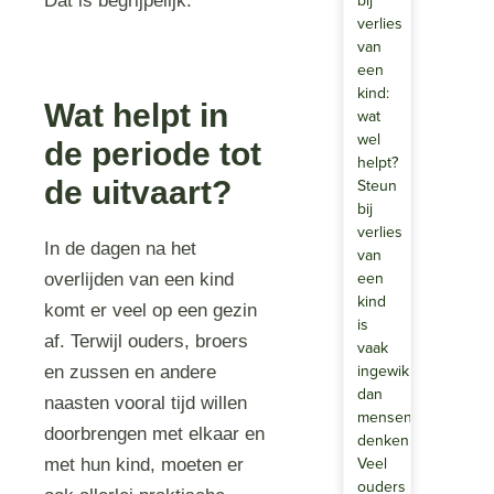
bij
Dat is begrijpelijk.
verlies
van
een
kind:
Wat helpt in
wat
wel
de periode tot
helpt?
de uitvaart?
Steun
bij
verlies
In de dagen na het
van
een
overlijden van een kind
kind
komt er veel op een gezin
is
af. Terwijl ouders, broers
vaak
ingewikkelder
en zussen en andere
dan
naasten vooral tijd willen
mensen
doorbrengen met elkaar en
denken.
Veel
met hun kind, moeten er
ouders