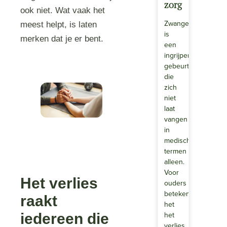
zorg
ook niet. Wat vaak het
Zwangerschapsverl
meest helpt, is laten
is
merken dat je er bent.
een
ingrijpende
gebeurtenis
die
zich
niet
laat
vangen
in
medische
termen
alleen.
Voor
Het verlies
ouders
betekent
raakt
het
het
iedereen die
verlies