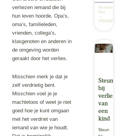
verliezen iemand die bij
Natascha
Dost
hun leven hoorde. Opa’s,
07/04/2026
oma’s, familieleden,
vrienden, collega’s,
klasgenoten en anderen in
de omgeving worden
geraakt door het verlies.
Misschien merk je dat je
Steun
zelf verdrietig bent.
bij
Misschien voel je je
verlies
machteloos of weet je niet
van
goed hoe je kunt omgaan
een
kind
met het verdriet van
iemand van wie je houdt.
Steun