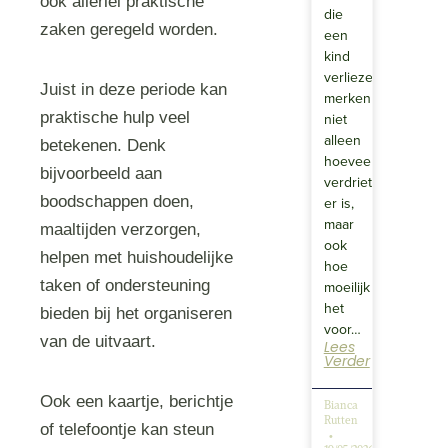
ook allerlei praktische
die
zaken geregeld worden.
een
kind
verliezen,
Juist in deze periode kan
merken
praktische hulp veel
niet
alleen
betekenen. Denk
hoeveel
bijvoorbeeld aan
verdriet
boodschappen doen,
er is,
maar
maaltijden verzorgen,
ook
helpen met huishoudelijke
hoe
taken of ondersteuning
moeilijk
het
bieden bij het organiseren
voor…
van de uitvaart.
Lees
Verder
Ook een kaartje, berichtje
Bianca
Rutten
of telefoontje kan steun