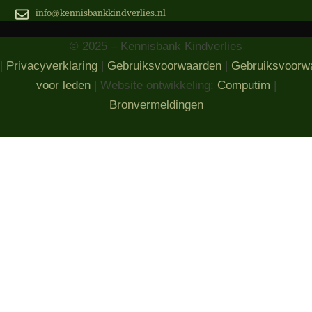
info@kennisbankkindverlies.nl
© 2025 – Kennisbank Kindverlies
|
Privacyverklaring
|
Gebruiksvoorwaarden
|
Gebruiksvoorw
voor leden
| Website ontwikkeling:
Computim
|
Bronvermeldingen