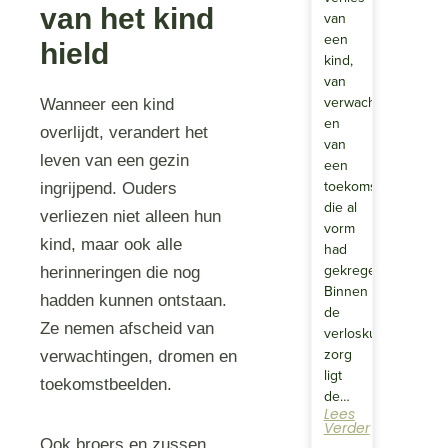
van het kind
van
een
hield
kind,
van
verwachtingen
Wanneer een kind
en
overlijdt, verandert het
van
leven van een gezin
een
toekomst
ingrijpend. Ouders
die al
verliezen niet alleen hun
vorm
kind, maar ook alle
had
gekregen.
herinneringen die nog
Binnen
hadden kunnen ontstaan.
de
Ze nemen afscheid van
verloskundige
zorg
verwachtingen, dromen en
ligt
toekomstbeelden.
de…
Lees
Verder
Ook broers en zussen