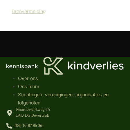
Bronvermelding
Over ons
Ons team
Stichtingen, verenigingen, organisaties​ en
lotgenoten
Noorderwijkweg 3A
1943 DG Beverwijk
(06) 10 87 86 36‬