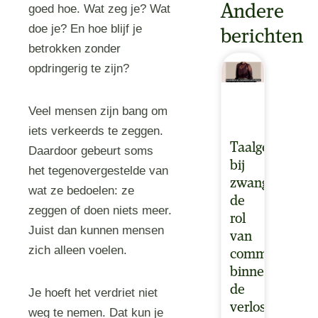
Andere
goed hoe. Wat zeg je? Wat
doe je? En hoe blijf je
berichten
betrokken zonder
opdringerig te zijn?
Veel mensen zijn bang om
iets verkeerds te zeggen.
Taalgebruik
Daardoor gebeurt soms
bij
het tegenovergestelde van
zwangerschaps
wat ze bedoelen: ze
de
zeggen of doen niets meer.
rol
Juist dan kunnen mensen
van
zich alleen voelen.
communicatie
binnen
de
Je hoeft het verdriet niet
verloskundige
weg te nemen. Dat kun je