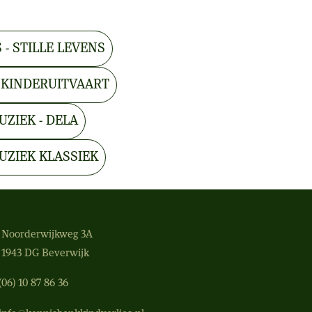
 - STILLE LEVENS
 KINDERUITVAART
UZIEK - DELA
UZIEK KLASSIEK
Noorderwijkweg 3A
1943 DG Beverwijk
(06) 10 87 86 36‬