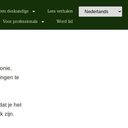
een deskundige
Lees verhalen
Voor professionals
Word lid
onie,
ingen te
at je het
 zijn.