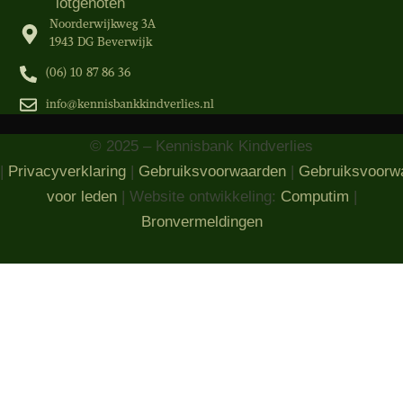
lotgenoten
Noorderwijkweg 3A
1943 DG Beverwijk
(06) 10 87 86 36‬
info@kennisbankkindverlies.nl
© 2025 – Kennisbank Kindverlies
|
Privacyverklaring
|
Gebruiksvoorwaarden
|
Gebruiksvoorw
voor leden
| Website ontwikkeling:
Computim
|
Bronvermeldingen