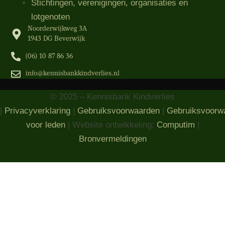
Stichtingen, verenigingen, organisaties​ en
lotgenoten
Noorderwijkweg 3A
1943 DG Beverwijk
(06) 10 87 86 36‬
info@kennisbankkindverlies.nl
© 2025 – Kennisbank Kindverlies
|
Privacyverklaring
|
Gebruiksvoorwaarden
|
Gebruiksvoorw
voor leden
| Website ontwikkeling:
Computim
|
Bronvermeldingen