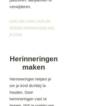
pauzeren, aanpassen of
verwijderen.
Lees hier meer over de
digitale nalatenschap van
je kind
.
Herinneringen
maken
Herinneringen helpen je
om je kind dichtbij te
houden. Door
herinneringen vast te
leggen, blijf je voelen wie