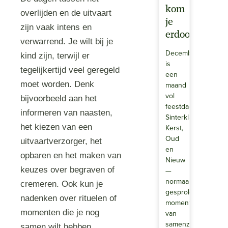
kom
overlijden en de uitvaart
je
zijn vaak intens en
erdoor?
verwarrend. Je wilt bij je
December
kind zijn, terwijl er
is
tegelijkertijd veel geregeld
een
moet worden. Denk
maand
vol
bijvoorbeeld aan het
feestdagen.
informeren van naasten,
Sinterklaas,
het kiezen van een
Kerst,
Oud
uitvaartverzorger, het
en
opbaren en het maken van
Nieuw
keuzes over begraven of
—
normaal
cremeren. Ook kun je
gesproken
nadenken over rituelen of
momenten
momenten die je nog
van
samenzijn,
samen wilt hebben.