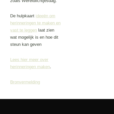
zoals Wereldlichtjesdag.
De hulpkaart
ideeën om
herinneringen te maken en
vast te leggen
laat zien
wat mogelijk is en hoe dit
steun kan geven
Lees hier meer over
herinneringen maken
.
Bronvermelding