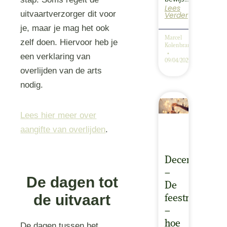
Lees
uitvaartverzorger dit voor
Verder
je, maar je mag het ook
Marcel
zelf doen. Hiervoor heb je
Kolenbrander
een verklaring van
09/04/2025
overlijden van de arts
nodig.
Lees hier meer over
aangifte van overlijden
.
December
–
De dagen tot
De
de uitvaart
feestmaand
–
hoe
De dagen tussen het