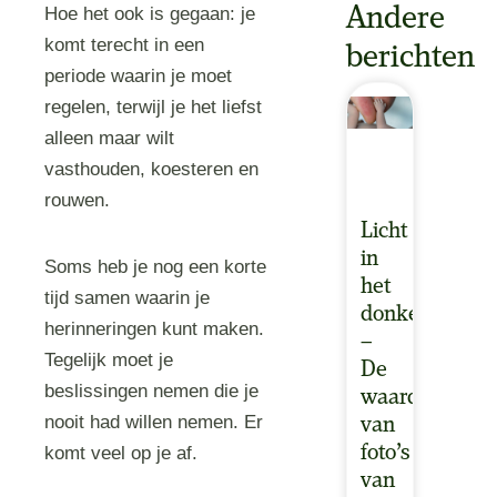
Andere
Hoe het ook is gegaan: je
komt terecht in een
berichten
periode waarin je moet
regelen, terwijl je het liefst
alleen maar wilt
vasthouden, koesteren en
rouwen.
Licht
in
Soms heb je nog een korte
het
tijd samen waarin je
donker
herinneringen kunt maken.
–
Tegelijk moet je
De
beslissingen nemen die je
waarde
nooit had willen nemen. Er
van
foto’s
komt veel op je af.
van