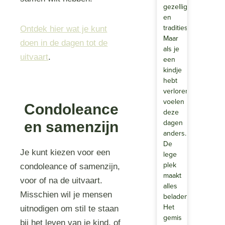
gezelligheid
en
tradities.
Ontdek hier wat je kunt
Maar
doen in de dagen tot de
als je
uitvaart
.
een
kindje
hebt
verloren,
voelen
Condoleance
deze
dagen
en samenzijn
anders.
De
Je kunt kiezen voor een
lege
plek
condoleance of samenzijn,
maakt
voor of na de uitvaart.
alles
Misschien wil je mensen
beladen.
Het
uitnodigen om stil te staan
gemis
bij het leven van je kind, of