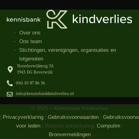
Over ons
Ons team
Stichtingen, verenigingen, organisaties​ en
lotgenoten
Noorderwijkweg 3A
1943 DG Beverwijk
(06) 10 87 86 36‬
info@kennisbankkindverlies.nl
© 2025 – Kennisbank Kindverlies
|
Privacyverklaring
|
Gebruiksvoorwaarden
|
Gebruiksvoorw
voor leden
| Website ontwikkeling:
Computim
|
Bronvermeldingen