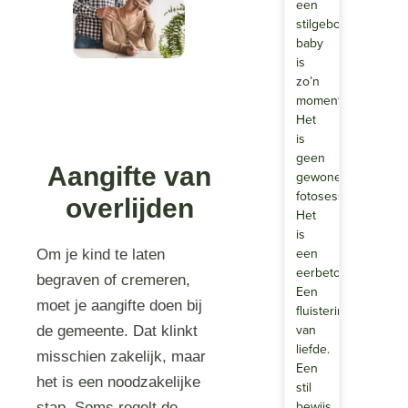
een
stilgeboren
baby
is
zo’n
moment.
Het
is
geen
Aangifte van
gewone
fotosessie.
overlijden
Het
is
een
Om je kind te laten
eerbetoon.
begraven of cremeren,
Een
moet je aangifte doen bij
fluistering
van
de gemeente. Dat klinkt
liefde.
misschien zakelijk, maar
Een
het is een noodzakelijke
stil
bewijs…
stap. Soms regelt de