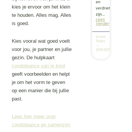
en
kies je ervoor om het klein
verdriet
zijn…
te houden. Alles mag. Alles
Lees
Verder
is goed.
Leonie
Kies vooral wat goed voelt
Nuijen
voor jou, je partner en jullie
23/05/2025
gezin. De hulpkaart
condoleance van je kind
geeft voorbeelden en helpt
je om het vorm te geven
op een manier die bij jullie
past.
Lees hier meer over
condoleance en samenzijn