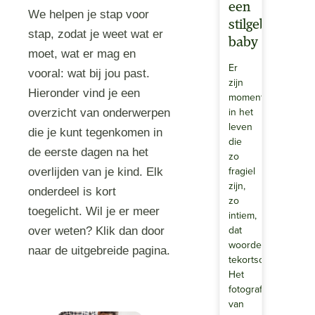
een
We helpen je stap voor
stilgeboren
stap, zodat je weet wat er
baby
moet, wat er mag en
Er
vooral: wat bij jou past.
zijn
Hieronder vind je een
momenten
in het
overzicht van onderwerpen
leven
die je kunt tegenkomen in
die
de eerste dagen na het
zo
fragiel
overlijden van je kind. Elk
zijn,
onderdeel is kort
zo
toegelicht. Wil je er meer
intiem,
dat
over weten? Klik dan door
woorden
naar de uitgebreide pagina.
tekortschieten.
Het
fotograferen
van