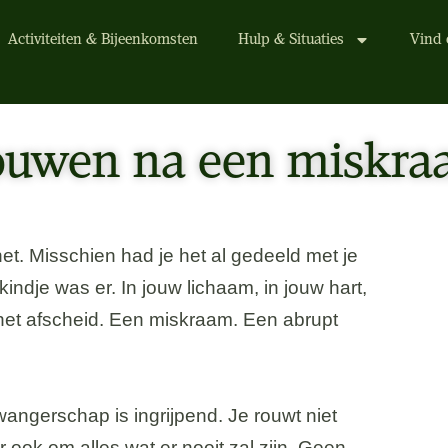
Activiteiten & Bijeenkomsten
Hulp & Situaties
Vind 
uwen na een miskr
t. Misschien had je het al gedeeld met je
indje was er. In jouw lichaam, in jouw hart,
het afscheid. Een miskraam. Een abrupt
zwangerschap is ingrijpend. Je rouwt niet
r ook om alles wat er nooit zal zijn. Geen