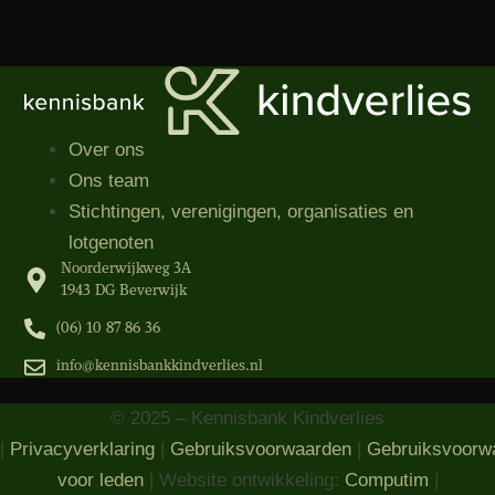
Over ons
Ons team
Stichtingen, verenigingen, organisaties​ en
lotgenoten
Noorderwijkweg 3A
1943 DG Beverwijk
(06) 10 87 86 36‬
info@kennisbankkindverlies.nl
© 2025 – Kennisbank Kindverlies
|
Privacyverklaring
|
Gebruiksvoorwaarden
|
Gebruiksvoorw
voor leden
| Website ontwikkeling:
Computim
|