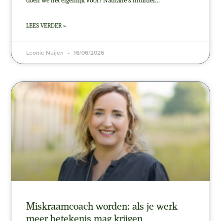
doen we het eigenlijk voor? Nathalie’s intuïtief…
LEES VERDER »
Leonie Nuijen
16/06/2026
Miskraamcoach worden: als je werk
meer betekenis mag krijgen