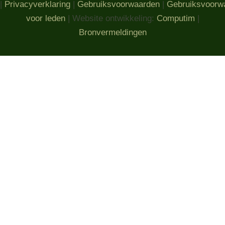
|
Privacyverklaring
|
Gebruiksvoorwaarden
|
Gebruiksvoorw
voor leden
| Website ontwikkeling:
Computim
|
Bronvermeldingen