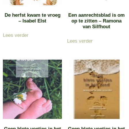
De herfst kwam te vroeg
Een aanrechtsblad is om
– Isabel Elst
op te zitten – Ramona
van Silfhout
Lees verder
Lees verder
Geen blote voetjes in het
Geen blote voetjes in het