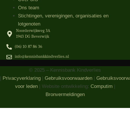
Ons team
Stichtingen, verenigingen, organisaties​ en
lotgenoten
Noorderwijkweg 3A
1943 DG Beverwijk
(06) 10 87 86 36‬
info@kennisbankkindverlies.nl
© 2025 – Kennisbank Kindverlies
|
Privacyverklaring
|
Gebruiksvoorwaarden
|
Gebruiksvoorw
voor leden
| Website ontwikkeling:
Computim
|
Bronvermeldingen