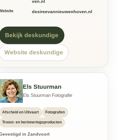
ven.nl
Website
desireevannieuwenhoven.nl
Bekijk deskundige
Website deskundige
Els Stuurman
Els Stuurman Fotografie
Afscheid en Uitvaart
Fotografen
Troost- en herinneringsproducten
Gevestigd in Zandvoort