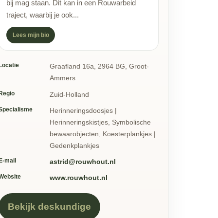
bij mag staan. Dit kan in een Rouwarbeid
traject, waarbij je ook...
Lees mijn bio
Locatie
Graafland 16a, 2964 BG, Groot-
Ammers
Regio
Zuid-Holland
Specialisme
Herinneringsdoosjes |
Herinneringskistjes, Symbolische
bewaarobjecten, Koesterplankjes |
Gedenkplankjes
E-mail
astrid@rouwhout.nl
Website
www.rouwhout.nl
Bekijk deskundige