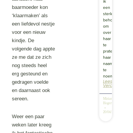
ik
baarmoeder kon
een
sterke
‘klaarmaken’ als
behoefte
een liefdevol nestje
om
voor een nieuw
over
haar
kindje. De
te
volgende dag appte
praten,
ze me dat ze zich
haar
naam
nog steeds heel
te
erg gesteund en
noemen…
Lees
gedragen voelde
Verder
en daarnaast ook
sereen.
Miriam
Hogervorst
20/04/2026
Weer een paar
weken later kreeg