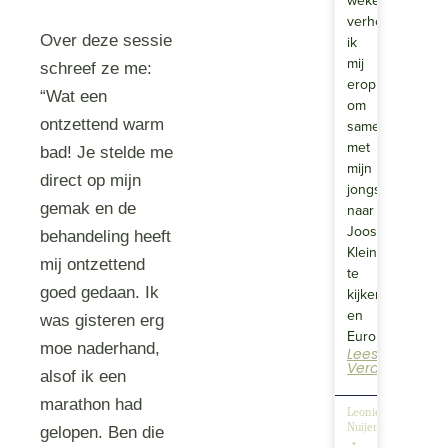
weken
verheugde
Over deze sessie
ik
mij
schreef ze me:
erop
“Wat een
om
ontzettend warm
samen
met
bad! Je stelde me
mijn
direct op mijn
jongste
gemak en de
naar
Joost
behandeling heeft
Klein
mij ontzettend
te
goed gedaan. Ik
kijken
en
was gisteren erg
Europapa…
moe naderhand,
Lees
Verder
alsof ik een
marathon had
Leonie
Nuijen
gelopen. Ben die