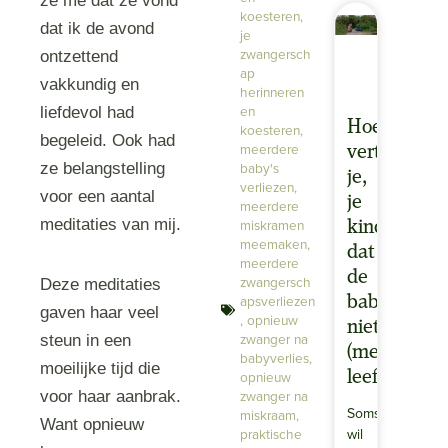
ze me dat ze vond
koesteren
,
dat ik de avond
je
zwangersch
ontzettend
ap
vakkundig en
herinneren
en
liefdevol had
Hoe
koesteren
,
begeleid. Ook had
meerdere
vertel
baby's
ze belangstelling
je,
verliezen
,
voor een aantal
je
meerdere
meditaties van mij.
miskramen
kind
meemaken
,
dat
meerdere
de
zwangersch
Deze meditaties
apsverliezen
baby
gaven haar veel
,
opnieuw
niet
zwanger na
steun in een
(meer)
babyverlies
,
moeilijke tijd die
opnieuw
leeft?
zwanger na
voor haar aanbrak.
Soms
miskraam
,
Want opnieuw
praktische
wil