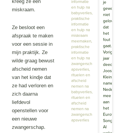
kreeg ze een
informatie
je
en hulp na
gewoon
miskraam.
babyverlies
,
niet
praktische
geloven
informatie
dat
Ze besloot een
en hulp na
het
miskraam
afspraak te maken
fout
meemaken
,
voor een sessie in
gaat.
praktische
Vorig
informatie
mijn praktijk. Ze
en hulp na
jaar
wilde graag bewust
zwangersch
deed
afscheid nemen
apsverlies
,
Joost
rituelen en
Klein,
van het kindje dat
afscheid
namens
ze had verloren en
nemen na
Nederland,
babyverlies
,
zich daarna
mee
rituelen en
aan
liefdevol
afscheid
het
nemen na
openstellen voor
zwangersch
Eurovisie
een nieuwe
apsverlies
Songfestival.
Al
zwangerschap.