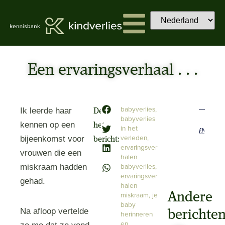
Een ervaringsverhaal . . .
babyverlies
,
Ik leerde haar
Deel
babyverlies
kennen op een
het
in het
Previous
Next
verleden
,
bijeenkomst voor
bericht:
ervaringsver
vrouwen die een
halen
babyverlies
,
miskraam hadden
ervaringsver
gehad.
halen
Andere
miskraam
,
je
baby
Na afloop vertelde
berichte
herinneren
en