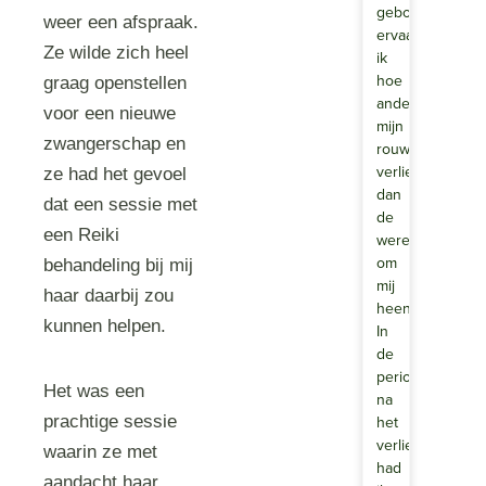
geboren,
weer een afspraak.
ervaarde
Ze wilde zich heel
ik
hoe
graag openstellen
anders
voor een nieuwe
mijn
zwangerschap en
rouwproces
verliep
ze had het gevoel
dan
dat een sessie met
de
een Reiki
wereld
om
behandeling bij mij
mij
haar daarbij zou
heen.
kunnen helpen.
In
de
periode
Het was een
na
prachtige sessie
het
verlies
waarin ze met
had
aandacht haar