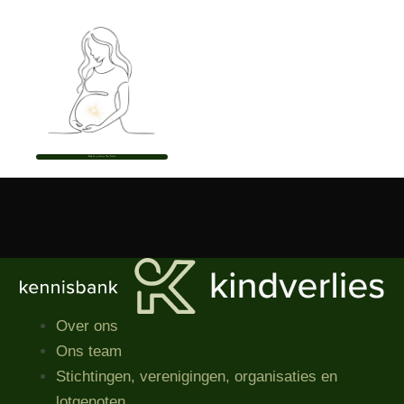
Bekijk het profiel van Thea Schäfer
Over ons
Ons team
Stichtingen, verenigingen, organisaties​ en
lotgenoten