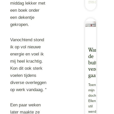
middag lekker met
17/05/2025
een boek onder
een dekentje
gekropen.
Vanochtend stond
ik op vol nieuwe
Wanneer
energie en voel ik
de
mij heel krachtig.
buitenwere
Kon dit ook sterk
verder
voelen tijdens
gaat
diverse overleggen
Toen
op werk vandaag. “
mijn
dochtertje
Ellen*
Een paar weken
stil
werd
later maakte ze