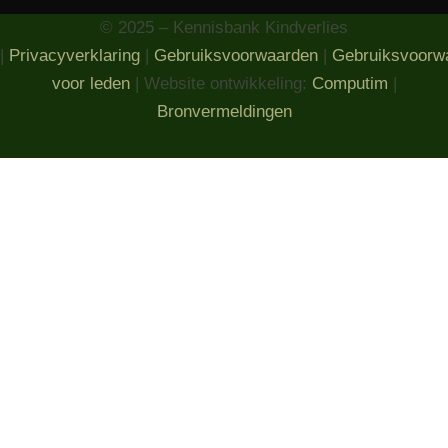
© 2025 – Kennisbank Kindverlies
|
Privacyverklaring
|
Gebruiksvoorwaarden
|
Gebruiksvoorw
voor leden
| Website ontwikkeling:
Computim
|
Bronvermeldingen