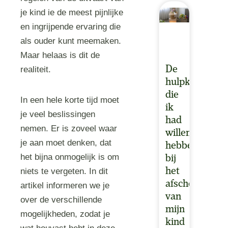
je kind ie de meest pijnlijke
en ingrijpende ervaring die
als ouder kunt meemaken.
Maar helaas is dit de
De
realiteit.
hulpkaarten
die
In een hele korte tijd moet
ik
je veel beslissingen
had
nemen. Er is zoveel waar
willen
je aan moet denken, dat
hebben
het bijna onmogelijk is om
bij
het
niets te vergeten. In dit
afscheid
artikel informeren we je
van
over de verschillende
mijn
mogelijkheden, zodat je
kind