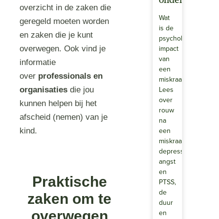
onderzoek
overzicht in de zaken die
Wat
geregeld moeten worden
is de
en zaken die je kunt
psychologische
impact
overwegen. Ook vind je
van
informatie
een
over
professionals en
miskraam?
Lees
organisaties
die jou
over
kunnen helpen bij het
rouw
afscheid (nemen) van je
na
een
kind.
miskraam,
depressie,
angst
en
Praktische
PTSS,
de
zaken om te
duur
en
overwegen