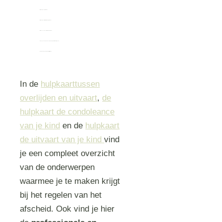
Wil je wel of geen
sprekers
?
Wil je wel of geen
foto of video-opnames
?
Wil je mensen vragen
iets mee te nemen?
Als je nog andere kinderen hebt, welke
’speciale taak
’ krijgen zij?
Wel of niet na afloop iets
eten en/ of drinken
In de
hulpkaarttussen
overlijden en uitvaart
,
de
hulpkaart de condoleance
van je kind
en de
hulpkaart
de uitvaart van je kind
vind
je een compleet overzicht
van de onderwerpen
waarmee je te maken krijgt
bij het regelen van het
afscheid. Ook vind je hier