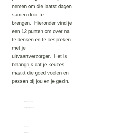
nemen om die laatst dagen
samen door te
brengen. Hieronder vind je
een 12 punten om over na
te denken en te bespreken
met je
uitvaartverzorger. Het is
belangrijk dat je keuzes
maakt die goed voelen en
passen bij jou en je gezin.
Wil je een
condoleance
en
uitvaart
of alleen een uitvaart?
Wat is het
tijdstip van de uitvaart (en condoleance)?
Op welke
locatie
vindt de uitvaart (en condoleance) plaats?
Wie nodig je uit?
Met welk
vervoer
ga je met je kind naar de afscheidslocatie
aankleding
van de locatie
Welke
muziek
wil je horen?