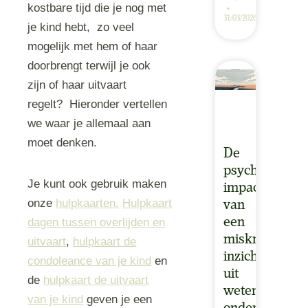
kostbare tijd die je nog met
31/03/2026
je kind hebt, zo veel
mogelijk met hem of haar
doorbrengt terwijl je ook
zijn of haar uitvaart
regelt? Hieronder vertellen
we waar je allemaal aan
moet denken.
De
psychologisch
Je kunt ook gebruik maken
impact
onze
hulpkaarten.
Hulpkaart
van
een
dagen tussen overlijden en
miskraam:
uitvaart
,
hulpkaart de
inzichten
condoleance van je kind
en
uit
de
hulpkaart de uitvaart
wetenschappel
van je kind
geven je een