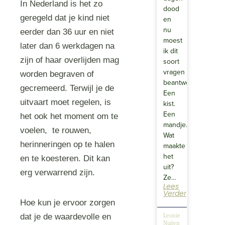
In Nederland is het zo
dood
geregeld dat je kind niet
en
nu
eerder dan 36 uur en niet
moest
later dan 6 werkdagen na
ik dit
zijn of haar overlijden mag
soort
vragen
worden begraven of
beantwoorden?
gecremeerd. Terwijl je de
Een
uitvaart moet regelen, is
kist.
Een
het ook het moment om te
mandje.
voelen, te rouwen,
Wat
herinneringen op te halen
maakte
het
en te koesteren. Dit kan
uit?
erg verwarrend zijn.
Ze…
Lees
Verder
Hoe kun je ervoor zorgen
dat je de waardevolle en
Leonie
Nuijen