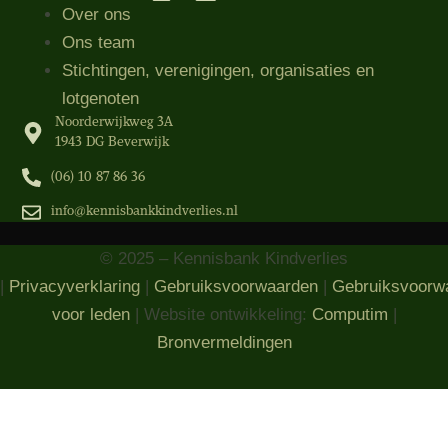
Over ons
Ons team
Stichtingen, verenigingen, organisaties​ en
lotgenoten
Noorderwijkweg 3A
1943 DG Beverwijk
(06) 10 87 86 36‬
info@kennisbankkindverlies.nl
© 2025 – Kennisbank Kindverlies
|
Privacyverklaring
|
Gebruiksvoorwaarden
|
Gebruiksvoorw
voor leden
| Website ontwikkeling:
Computim
|
Bronvermeldingen