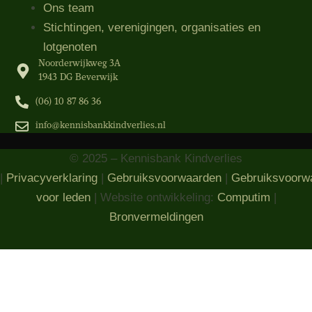
Ons team
Stichtingen, verenigingen, organisaties​ en
lotgenoten
Noorderwijkweg 3A
1943 DG Beverwijk
(06) 10 87 86 36‬
info@kennisbankkindverlies.nl
© 2025 – Kennisbank Kindverlies
|
Privacyverklaring
|
Gebruiksvoorwaarden
|
Gebruiksvoorw
voor leden
| Website ontwikkeling:
Computim
|
Bronvermeldingen