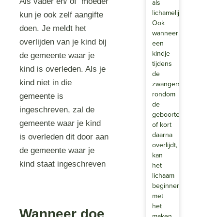
Als vader en/ of moeder
als
lichamelijk.
kun je ook zelf aangifte
Ook
doen. Je meldt het
wanneer
overlijden van je kind bij
een
kindje
de gemeente waar je
tijdens
kind is overleden. Als je
de
kind niet in die
zwangerschap,
rondom
gemeente is
de
ingeschreven, zal de
geboorte
gemeente waar je kind
of kort
daarna
is overleden dit door aan
overlijdt,
de gemeente waar je
kan
kind staat ingeschreven
het
lichaam
beginnen
met
het
Wanneer doe
maken