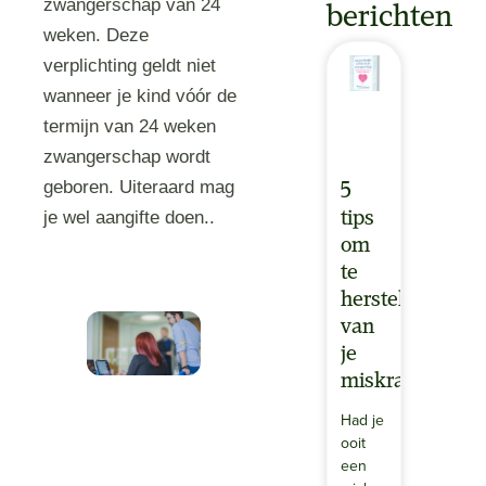
zwangerschap van 24
berichten
weken. Deze
verplichting geldt niet
wanneer je kind vóór de
termijn van 24 weken
zwangerschap wordt
geboren. Uiteraard mag
5
je wel aangifte doen..
tips
om
te
herstellen
van
je
miskraam
Had je
ooit
een