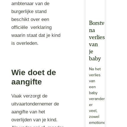
ambtenaar van de
burgerlijke stand
beschikt over een
Borstvoeding
officiële verklaring
na
waarin staat dat je kind
verlies
is overleden.
van
je
baby
Na het
Wie doet de
verlies
aangifte
van
een
baby
Vaak verzorgt de
verandert
uitvaartondernemer de
er
veel,
aangifte van het
zowel
overlijden van je kind.
emotioneel