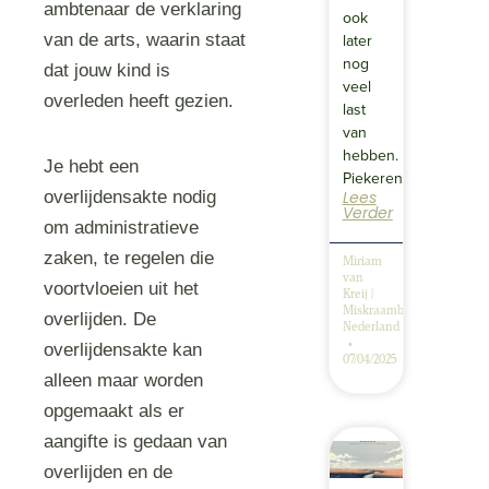
ambtenaar de verklaring
ook
van de arts, waarin staat
later
nog
dat jouw kind is
veel
overleden heeft gezien.
last
van
hebben.
Je hebt een
Piekeren…
overlijdensakte nodig
Lees
Verder
om administratieve
zaken, te regelen die
Miriam
van
voortvloeien uit het
Kreij |
Miskraambegeleiding
overlijden. De
Nederland
overlijdensakte kan
07/04/2025
alleen maar worden
opgemaakt als er
aangifte is gedaan van
overlijden en de