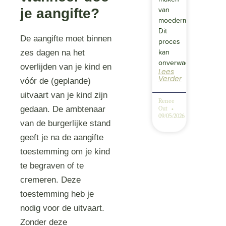
van
je aangifte?
moedermelk.
Dit
De aangifte moet binnen
proces
kan
zes dagen na het
onverwacht…
overlijden van je kind en
Lees
Verder
vóór de (geplande)
uitvaart van je kind zijn
Renee
gedaan. De ambtenaar
Out
09/05/2026
van de burgerlijke stand
geeft je na de aangifte
toestemming om je kind
te begraven of te
cremeren. Deze
toestemming heb je
nodig voor de uitvaart.
Zonder deze