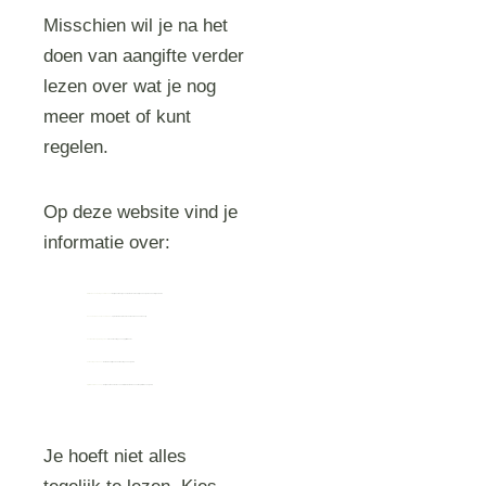
Misschien wil je na het
doen van aangifte verder
lezen over wat je nog
meer moet of kunt
regelen.
Op deze website vind je
informatie over:
informeren van werkgever of school
– wat je kunt doorgeven, welke rechten er zijn en hoe je steun kunt organiseren
de condoleance of avondwake
– op welke manieren afscheid nemen en samen zijn
de uitvaart van je kind regelen
– afscheid vormgeven op jullie manier
herinneringen maken
– tastbare en blijvende herinneringen aan je kind
digitale nalatenschap
– wat je kunt doen met accounts, foto’s, berichten en online profielen van je kind
Je hoeft niet alles