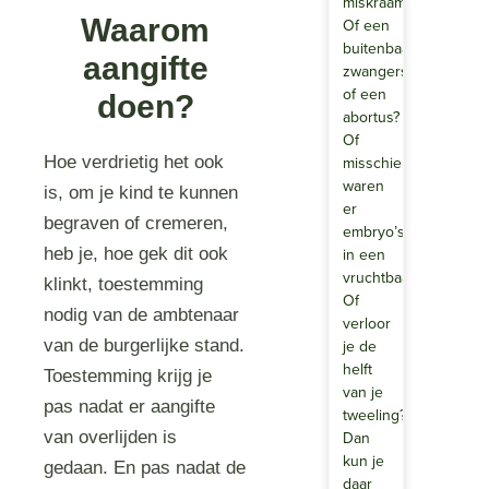
miskraam?
Waarom
Of een
buitenbaarmoederlijk
aangifte
zwangerschap
of een
doen?
abortus?
Of
Hoe verdrietig het ook
misschien
waren
is, om je kind te kunnen
er
begraven of cremeren,
embryo’s
heb je, hoe gek dit ook
in een
vruchtbaarheidstrajec
klinkt, toestemming
Of
nodig van de ambtenaar
verloor
van de burgerlijke stand.
je de
helft
Toestemming krijg je
van je
pas nadat er aangifte
tweeling?
van overlijden is
Dan
kun je
gedaan. En pas nadat de
daar