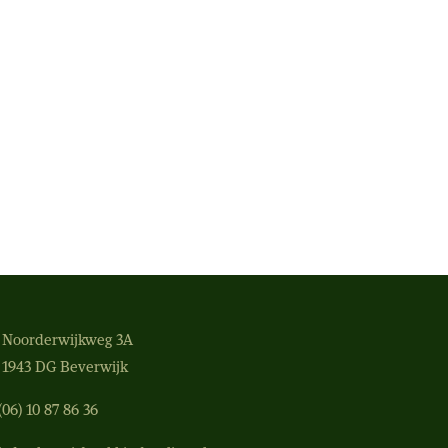
Noorderwijkweg 3A
1943 DG Beverwijk
(06) 10 87 86 36‬