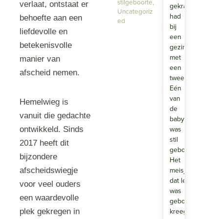
stilgeboorte
,
verlaat, ontstaat er
gekraamd
Uncategoriz
had
behoefte aan een
ed
bij
liefdevolle en
een
betekenisvolle
gezin
met
manier van
een
afscheid nemen.
tweeling.
Eén
van
Hemelwieg is
de
vanuit die gedachte
baby’s
was
ontwikkeld. Sinds
stil
2017 heeft dit
geboren.
bijzondere
Het
meisje
afscheidswiegje
dat levend
voor veel ouders
was
een waardevolle
geboren,
kreeg
plek gekregen in