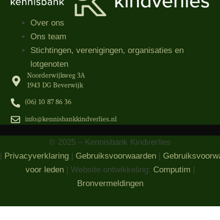
Over ons
Ons team
Stichtingen, verenigingen, organisaties​ en
lotgenoten
Noorderwijkweg 3A
1943 DG Beverwijk
(06) 10 87 86 36‬
info@kennisbankkindverlies.nl
© 2025 – Kennisbank Kindverlies
|
Privacyverklaring
|
Gebruiksvoorwaarden
|
Gebruiksvoorw
voor leden
| Website ontwikkeling:
Computim
|
Bronvermeldingen