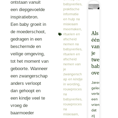
ontstaan vanuit
babyverlies
,
praktische
een diepgevoelde
informatie
inspiratiebron.
en hulp na
miskraam
Een baby groeit in
meemaken
,
de moederschoot,
Als
rituelen en
afscheid
gedragen in een
één
nemen na
beschermde en
van
babyverlies
,
je
veilige omgeving,
rituelen en
afscheid
tweeling
tot het moment van
nemen van
baby’s
geboorte. Wanneer
je
overlijdt
zwangersch
een zwangerschap
ap en kindje
Jaren
anders verloopt
in wording
,
geleden
rouwproces
dan gehoopt en
vertelde
na
een kindje veel te
babyverlies
,
een
rouwproces
vriendin
vroeg de
na
dat
baarmoeder
miskraam
,
zij