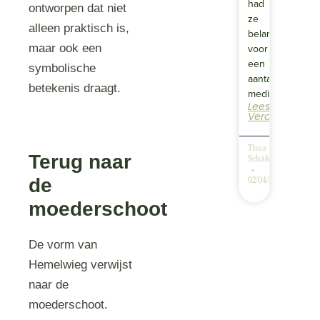
had
ontworpen dat niet
ze
alleen praktisch is,
belangstelling
maar ook een
voor
een
symbolische
aantal
betekenis draagt.
meditaties…
Lees
Verder
Thea
Terug naar
Schäfer
de
02/04/2026
moederschoot
De vorm van
Hemelwieg verwijst
naar de
moederschoot.