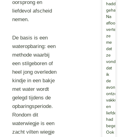
oorsprong en
hadden
gehad.
liefdevol afscheid
Na
nemen.
afloop
vertelde
ze
De basis is een
me
wateropbaring: een
dat
methode waarbij
ze
vond
een stilgeboren of
dat
heel jong overleden
ik
kindje in een bakje
de
avond
met water wordt
ontzettend
gelegd tijdens de
vakkundig
opbaringsperiode.
en
liefdevol
Rondom dit
had
waterwiegje is een
begeleid.
zacht vilten wiegje
Ook