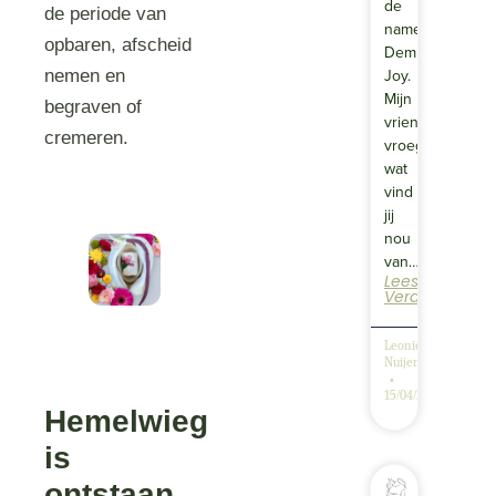
de
de periode van
namen
opbaren, afscheid
Demi
Joy.
nemen en
Mijn
begraven of
vriendin
cremeren.
vroeg
wat
vind
jij
nou
van…
Lees
Verder
Leonie
Nuijen
15/04/2025
Hemelwieg
is
ontstaan