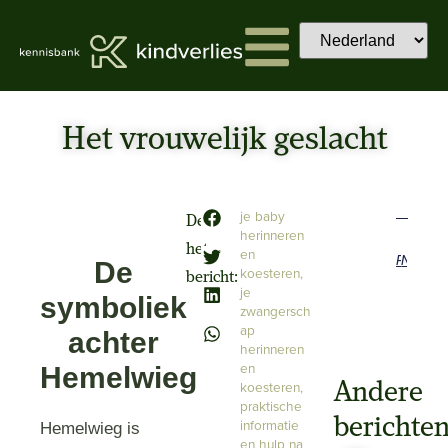
Het vrouwelijk geslacht
je baby
Deel
herinneren
het
en
Previous
Next
De
koesteren
,
bericht:
je
symboliek
zwangersch
ap
achter
herinneren
en
Hemelwieg
koesteren
,
Andere
praktische
berichte
informatie
Hemelwieg is
en hulp na