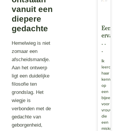
vanuit een
diepere
gedachte
Een
ervaringsve
. .
Hemelwieg is niet
.
zomaar een
afscheidsmandje.
Ik
leerde
Aan het ontwerp
haar
ligt een duidelijke
kennen
filosofie ten
op
een
grondslag. Het
bijeenkomst
wiegje is
voor
verbonden met de
vrouwen
die
gedachte van
een
geborgenheid,
miskraam