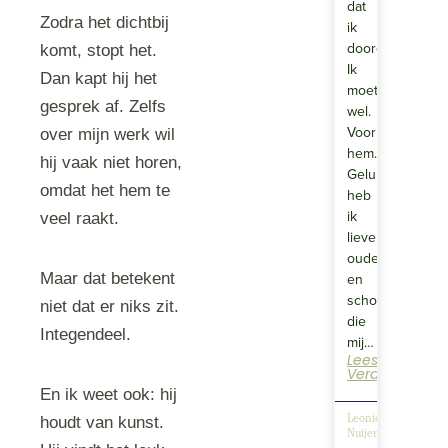
dat
Zodra het dichtbij
ik
doorga.
komt, stopt het.
Ik
Dan kapt hij het
moet
gesprek af. Zelfs
wel.
Voor
over mijn werk wil
hem…
hij vaak niet horen,
Gelukkig
omdat het hem te
heb
ik
veel raakt.
lieve
ouders
Maar dat betekent
en
schoonouders
niet dat er niks zit.
die
Integendeel.
mij…
Lees
Verder
En ik weet ook: hij
houdt van kunst.
Leonie
Nuijen