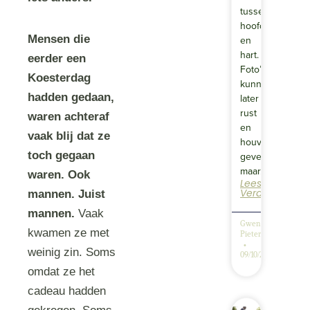
tussen
hoofd
Mensen die
en
hart.
eerder een
Foto’s
Koesterdag
kunnen
hadden gedaan,
later
rust
waren achteraf
en
vaak blij dat ze
houvast
toch gegaan
geven,
maar…
waren. Ook
Lees
Verder
mannen. Juist
mannen.
Vaak
Gwendolyn
kwamen ze met
Pieters
weinig zin. Soms
09/10/2025
omdat ze het
cadeau hadden