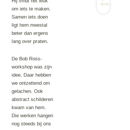
Hij vindt het leuk
05/04/2025
om iets te maken.
Samen iets doen
ligt hem meestal
beter dan ergens
lang over praten.
De Bob Ross-
workshop was zijn
idee. Daar hebben
we ontzettend om
gelachen. Ook
abstract schilderen
kwam van hem.
Die werken hangen
nog steeds bij ons