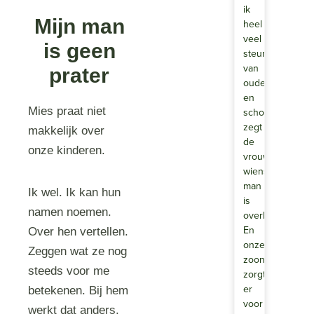
ik
Mijn man
heel
veel
is geen
steun
van
prater
ouders
en
Mies praat niet
schoonouders,
zegt
makkelijk over
de
onze kinderen.
vrouw
wiens
man
Ik wel. Ik kan hun
is
namen noemen.
overleden.
En
Over hen vertellen.
onze
Zeggen wat ze nog
zoon
steeds voor me
zorgt
er
betekenen. Bij hem
voor
werkt dat anders.