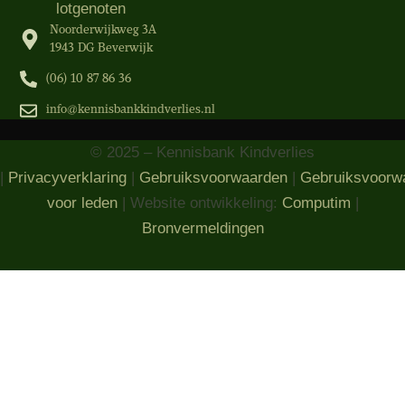
lotgenoten
Noorderwijkweg 3A
1943 DG Beverwijk
(06) 10 87 86 36‬
info@kennisbankkindverlies.nl
© 2025 – Kennisbank Kindverlies
|
Privacyverklaring
|
Gebruiksvoorwaarden
|
Gebruiksvoorw
voor leden
| Website ontwikkeling:
Computim
|
Bronvermeldingen