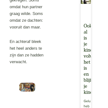
gekregen. Soms
omdat hun partner
graag wilde. Soms
omdat ze dachten:
Ook
vooruit dan maar.
al
is
En achteraf bleek
je
het heel anders te
kind
zijn dan ze hadden
volwassen,
verwacht.
het
is
en
blijft
je
kind
Gelukkig
heb