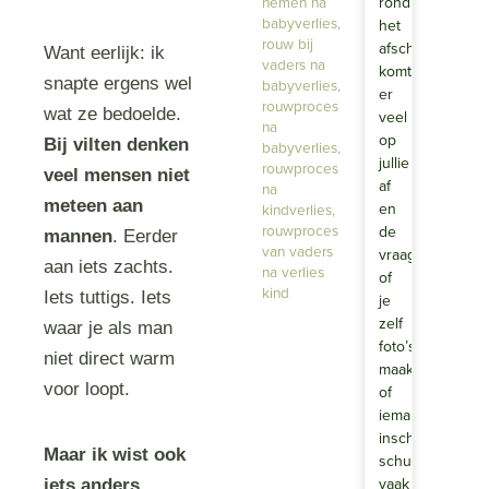
nemen na
rond
babyverlies
,
het
rouw bij
afscheid
Want eerlijk: ik
vaders na
komt
snapte ergens wel
babyverlies
,
er
rouwproces
wat ze bedoelde.
veel
na
op
Bij vilten denken
babyverlies
,
jullie
rouwproces
veel mensen niet
af
na
meteen aan
en
kindverlies
,
rouwproces
de
mannen
. Eerder
van vaders
vraag
aan iets zachts.
na verlies
of
kind
Iets tuttigs. Iets
je
zelf
waar je als man
foto’s
niet direct warm
maakt
voor loopt.
of
iemand
inschakelt,
Maar ik wist ook
schuurt
vaak
iets anders.