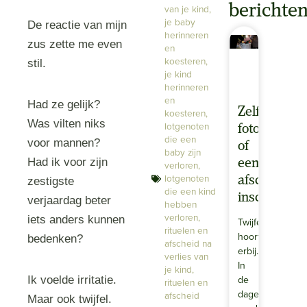
berichte
van je kind
,
je baby
De reactie van mijn
herinneren
zus zette me even
en
koesteren
,
stil.
je kind
herinneren
en
Had ze gelijk?
Zelf
koesteren
,
Was vilten niks
lotgenoten
fotografere
die een
voor mannen?
of
baby zijn
Had ik voor zijn
een
verloren
,
lotgenoten
afscheidsfo
zestigste
die een kind
inschakele
verjaardag beter
hebben
verloren
,
iets anders kunnen
Twijfelen
rituelen en
hoort
bedenken?
afscheid na
erbij.
verlies van
In
je kind
,
de
Ik voelde irritatie.
rituelen en
dagen
afscheid
Maar ook twijfel.