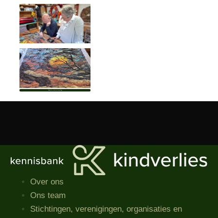
Bekijk het profiel van Leonie Nuijen
Over ons
Ons team
Stichtingen, verenigingen, organisaties​ en