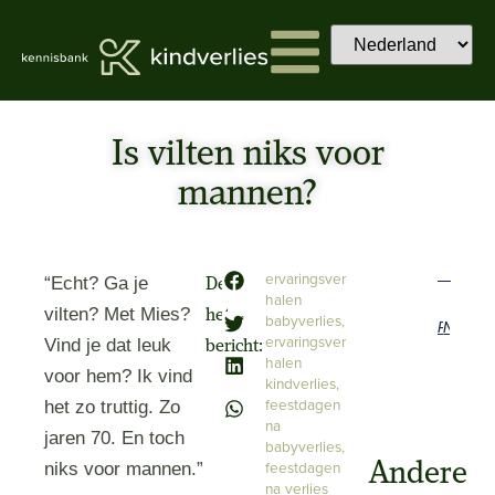
Is vilten niks voor
mannen?
ervaringsver
“Echt? Ga je
Deel
halen
vilten? Met Mies?
het
babyverlies
,
Previous
Next
ervaringsver
Vind je dat leuk
bericht:
halen
voor hem? Ik vind
kindverlies
,
feestdagen
het zo truttig. Zo
na
jaren 70. En toch
babyverlies
,
feestdagen
Andere
niks voor mannen.”
na verlies