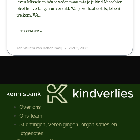
leven.Misschien bén je vader, maar mis je je kind.Misschien
bleef het verlangen onvervuld. Wat je verhaal ook is, je bent
welkom. We…
LEES VERDER »
Jan Willem van Rangelrooij
26/05/2025
Over ons
Ons team
Stichtingen, verenigingen, organisaties​ en
lotgenoten