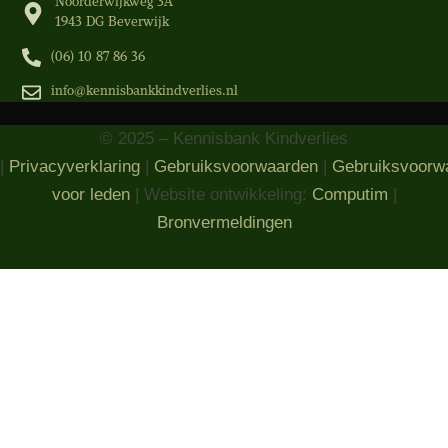
Noorderwijkweg 3A
1943 DG Beverwijk
(06) 10 87 86 36‬
info@kennisbankkindverlies.nl
© 2025 – Kennisbank Kindverlies
|
Privacyverklaring
|
Gebruiksvoorwaarden
|
Gebruiksvoorw
voor leden
| Website ontwikkeling:
Computim
|
Bronvermeldingen