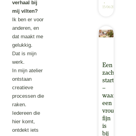
verhaal bij
15/06/2026
mij vilten?
Ik ben er voor
anderen, en
dat maakt me
gelukkig.
Dat is mijn
werk.
Een
In mijn atelier
zachte
ontstaan
start
creatieve
–
waarom
processen die
een
raken.
vrouwencirk
Iedereen die
fijn
hier komt,
is
ontdekt iets
bij