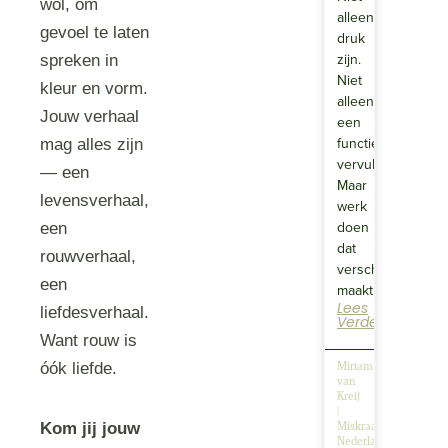
wol, om
alleen
gevoel te laten
druk
zijn.
spreken in
Niet
kleur en vorm.
alleen
Jouw verhaal
een
functie
mag alles zijn
vervullen.
— een
Maar
levensverhaal,
werk
doen
een
dat
rouwverhaal,
verschil
een
maakt….
Lees
liefdesverhaal.
Verder
Want rouw is
óók liefde.
Miriam
van
Kreij
|
Kom jij jouw
Miskraambegeleiding
Nederland