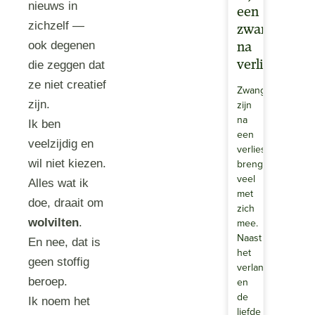
nieuws in
een
zichzelf —
zwangerscha
ook degenen
na
verlies
die zeggen dat
ze niet creatief
Zwanger
zijn
zijn.
na
Ik ben
een
veelzijdig en
verlies
brengt
wil niet kiezen.
veel
Alles wat ik
met
doe, draait om
zich
mee.
wolvilten
.
Naast
En nee, dat is
het
geen stoffig
verlangen
en
beroep.
de
Ik noem het
liefde