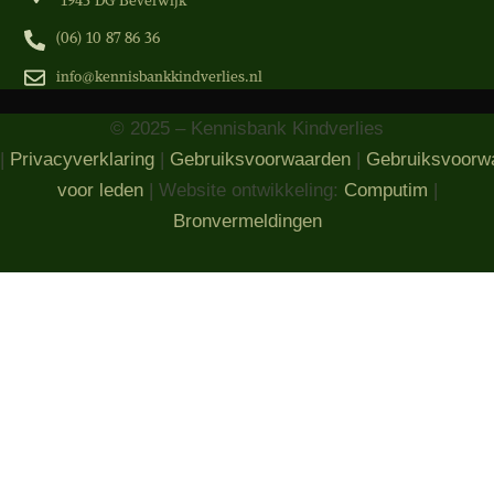
1943 DG Beverwijk
(06) 10 87 86 36‬
info@kennisbankkindverlies.nl
© 2025 – Kennisbank Kindverlies
|
Privacyverklaring
|
Gebruiksvoorwaarden
|
Gebruiksvoorw
voor leden
| Website ontwikkeling:
Computim
|
Bronvermeldingen