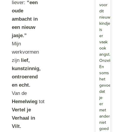
liever:
“een
voor
dit
oude
nieuwe
ambacht in
kindje,
een nieuw
is
er
jasje.”
vaak
Mijn
ook
werkvormen
angst.
Onzekerheid.
zijn
lief,
En
kunstzinnig,
soms
ontroerend
het
gevoel
en echt.
dat
Van de
je
Hemelwieg
tot
er
met
Vertel je
anderen
Verhaal in
niet
Vilt.
goed