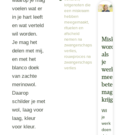
waarop je mag
lotgenoten die
voelen wat er
een miskraam
hebben
in je hart leeft
meegemaakt
,
en wat verteld
rituelen en
afscheid
wil worden.
nemen na
Miskraamco
Je mag het
zwangerschaps
worden:
verlies
,
delen met mij,
als
rouwproces na
en met het
zwangerschaps
je
blanco doek
verlies
werk
van zachte
meer
merinowol.
betekenis
mag
Daarop
krijgen
schilder je met
wol, laag voor
Wil
je
laag, kleur
werk
voor kleur.
doen