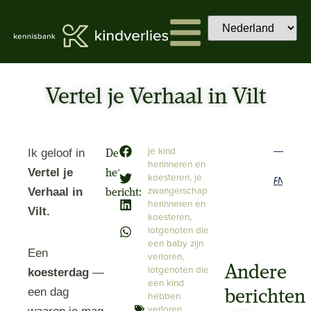
Vertel je Verhaal in Vilt
je kind
Ik geloof in
Deel
herinneren en
Vertel je
het
koesteren
,
je
Previous
Next
zwangerschap
Verhaal in
bericht:
herinneren en
Vilt.
koesteren
,
lotgenoten die
een baby zijn
Een
verloren
,
Andere
lotgenoten die
koesterdag
—
een kind
een dag
berichten
hebben
verloren
,