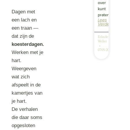
over
kunt
Dagen met
praten….
Lees
een lach en
Verder
een traan —
dat zijn de
Erlinde
Weller
koesterdagen.
07/05/2025
Werken met je
hart.
Weergeven
wat zich
afspeelt in de
kamertjes van
je hart.
De verhalen
die daar soms
opgesloten