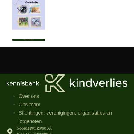
Bekijk het profiel van Nathalie Roelofsen
Over ons
Ons team
Stichtingen, verenigingen, organisaties​ en
lotgenoten
Noorderwijkweg 3A