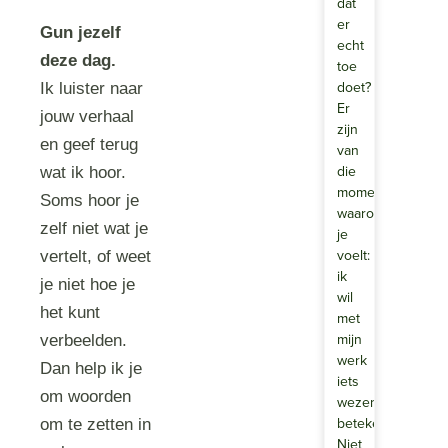
dat
er
Gun jezelf
echt
deze dag.
toe
doet?
Ik luister naar
Er
jouw verhaal
zijn
en geef terug
van
die
wat ik hoor.
momenten
Soms hoor je
waarop
zelf niet wat je
je
voelt:
vertelt, of weet
ik
je niet hoe je
wil
het kunt
met
mijn
verbeelden.
werk
Dan help ik je
iets
om woorden
wezenlijks
betekenen.
om te zetten in
Niet