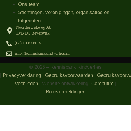
Ons team
Stichtingen, verenigingen, organisaties​ en
lotgenoten
Noorderwijkweg 3A
1943 DG Beverwijk
(06) 10 87 86 36‬
info@kennisbankkindverlies.nl
© 2025 – Kennisbank Kindverlies
|
Privacyverklaring
|
Gebruiksvoorwaarden
|
Gebruiksvoorw
voor leden
| Website ontwikkeling:
Computim
|
Bronvermeldingen