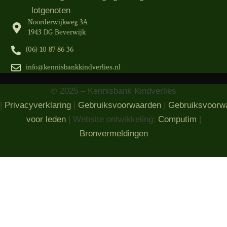
lotgenoten
Noorderwijkweg 3A
1943 DG Beverwijk
(06) 10 87 86 36‬
info@kennisbankkindverlies.nl
© 2025 – Kennisbank Kindverlies
|
Privacyverklaring
|
Gebruiksvoorwaarden
|
Gebruiksvoorw
voor leden
| Website ontwikkeling:
Computim
|
Bronvermeldingen