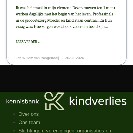
Ik was helemaal in mijn element. Deze vrouwen (en 1 man)
werken dagelijks met het begin van het leven. Professinals
in de geboortezorg.Moeder en kind staan centraal. En hun
vraag was: Hoe zorgen we dat ook vaders in beeld zijn…
LEES VERDER »
Jan Willem van Rangelrooij
26/03/2026
Over ons
Ons team
Stichtingen, verenigingen, organisaties​ en