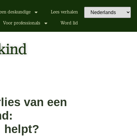
een deskundige
Lees verhalen
Voor professionals
Word lid
 kind
rlies van een
nd:
 helpt?