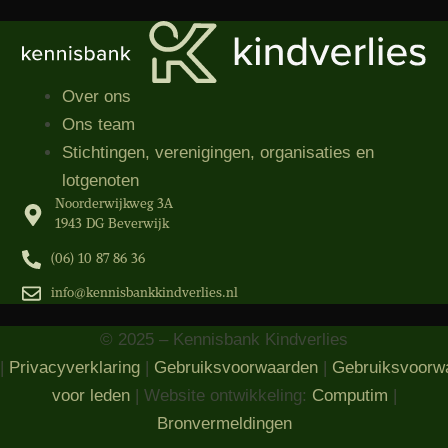
Over ons
Ons team
Stichtingen, verenigingen, organisaties​ en
lotgenoten
Noorderwijkweg 3A
1943 DG Beverwijk
(06) 10 87 86 36‬
info@kennisbankkindverlies.nl
© 2025 – Kennisbank Kindverlies
|
Privacyverklaring
|
Gebruiksvoorwaarden
|
Gebruiksvoorw
voor leden
| Website ontwikkeling:
Computim
|
Bronvermeldingen