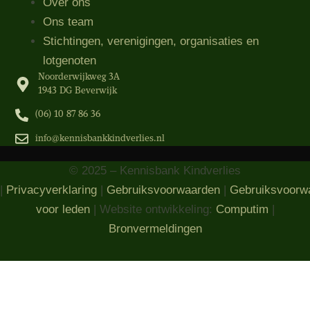
Over ons
Ons team
Stichtingen, verenigingen, organisaties​ en
lotgenoten
Noorderwijkweg 3A
1943 DG Beverwijk
(06) 10 87 86 36‬
info@kennisbankkindverlies.nl
© 2025 – Kennisbank Kindverlies
|
Privacyverklaring
|
Gebruiksvoorwaarden
|
Gebruiksvoorw
voor leden
| Website ontwikkeling:
Computim
|
Bronvermeldingen