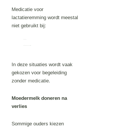
Medicatie voor
lactatieremming wordt meestal
niet gebruikt bij:
hoge bloeddruk
pre-eclampsie (zwangerschapsvergiftiging)
In deze situaties wordt vaak
gekozen voor begeleiding
zonder medicatie.
Moedermelk doneren na
verlies
Sommige ouders kiezen