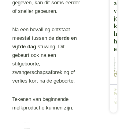
gegeven, kan dit soms eerder
afscheid
van
of sneller gebeuren.
je
kind:
Na een bevalling ontstaat
helpt
meestal tussen de
derde en
het
vijfde dag
stuwing. Dit
echt?
gebeurt ook na een
stilgeboorte,
Lees
Ik snap dat je het nu misschien niet kunt overzien. Er komt zó veel op je af: keuzes, tijden, mensen, liefde en gemis door elkaar. Een camera voelt dan al snel als “erbij” in plaats van helpend. De ervaring leert…
zwangerschapsafbreking of
Verder
verlies kort na de geboorte.
Gwendolyn
Pieters
Tekenen van beginnende
30/10/2025
melkproductie kunnen zijn:
gespannen of pijnlijke borsten
lekkende melk of colostrum
warmte of zwelling van de borsten