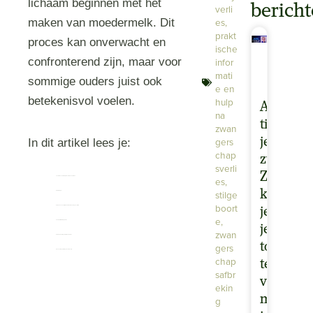
lichaam beginnen met het
berich
verli
es
,
maken van moedermelk. Dit
prakt
proces kan onverwacht en
ische
confronterend zijn, maar voor
infor
mati
sommige ouders juist ook
e en
betekenisvol voelen.
hulp
Angstig
na
tijdens
zwan
gers
je
In dit artikel lees je:
chap
zwanger
sverli
Zo
es
,
vanaf wanneer melkproductie kan ontstaan
kun
stilge
wat stuwing is
boort
welke keuzes er zijn rondom borstvoeding na verlies
je
e
,
hoe lactatieremming werkt
je
zwan
welke medicatie gebruikt kan worden
toch
gers
wanneer begeleiding zinvol kan zijn
chap
te
safbr
verbind
ekin
met
g