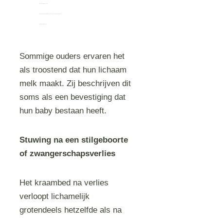
zij moedermelk willen doneren
zij een tastbare herinnering willen bewaren, zoals een moedermelksieraad
het helpt in het rouwproces
Sommige ouders ervaren het
als troostend dat hun lichaam
melk maakt. Zij beschrijven dit
soms als een bevestiging dat
hun baby bestaan heeft.
Stuwing na een stilgeboorte
of zwangerschapsverlies
Het kraambed na verlies
verloopt lichamelijk
grotendeels hetzelfde als na