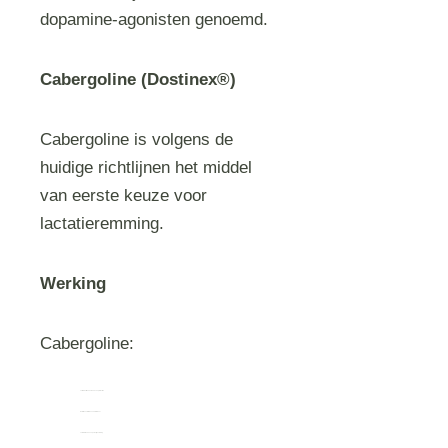
dopamine-agonisten genoemd.
Cabergoline (Dostinex®)
Cabergoline is volgens de
huidige richtlijnen het middel
van eerste keuze voor
lactatieremming.
Werking
Cabergoline:
vermindert de aanmaak van prolactine
werkt meestal binnen 24 tot 48 uur
verkleint de kans op ernstige stuwing