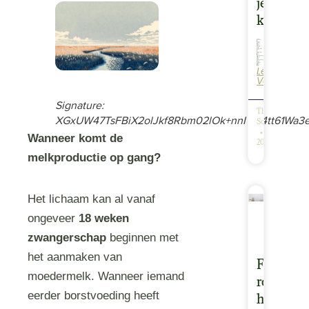
je
kindje.
Lees
Zeker wanneer je te maken hebt gehad met een miskraam of andere vorm van babyverlies (zelf of in je omgeving), kun je tijdens je zwangerschap erg bang zijn dat jouw zwangerschap niet goed zal verlopen. Niet alleen jijzelf, maar ook…
Verder
Signature:
Thea
XGxUW47TsFBiX2olJkf8Rbm02lOk+nnITjh4tt61W
Schäfer
Wanneer komt de
20/02/2026
melkproductie op gang?
Het lichaam kan al vanaf
ongeveer
18 weken
zwangerschap
beginnen met
het aanmaken van
Fotograf
moedermelk. Wanneer iemand
rond
eerder borstvoeding heeft
het