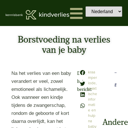
Borstvoeding na verlies
van je baby
kraa
Na het verlies van een baby
Deel
mper
verandert er veel, zowel
het
iode
,
Previous
Next
prakt
emotioneel als lichamelijk.
bericht:
ische
Ook wanneer een kindje
infor
mati
tijdens de zwangerschap,
e en
rondom de geboorte of kort
hulp
na
Ander
daarna overlijdt, kan het
baby