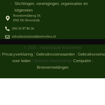
Stichtingen, verenigingen, organisaties​ en
lotgenoten
Noorderwijkweg 3A
1943 DG Beverwijk
(06) 10 87 86 36‬
info@kennisbankkindverlies.nl
© 2025 – Kennisbank Kindverlies
|
Privacyverklaring
|
Gebruiksvoorwaarden
|
Gebruiksvoorw
voor leden
| Website ontwikkeling:
Computim
|
Bronvermeldingen