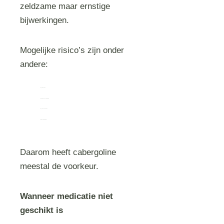
zeldzame maar ernstige
bijwerkingen.
Mogelijke risico’s zijn onder
andere:
hoge bloeddruk
neurologische complicaties
psychische klachten
hart- en vaatproblemen
Daarom heeft cabergoline
meestal de voorkeur.
Wanneer medicatie niet
geschikt is