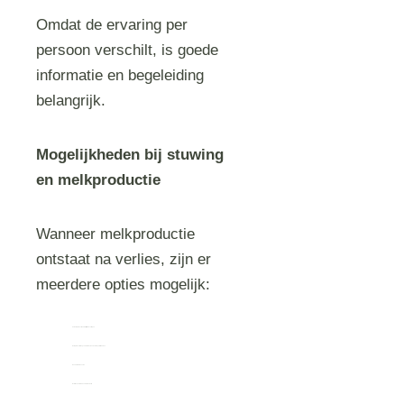
Omdat de ervaring per
persoon verschilt, is goede
informatie en begeleiding
belangrijk.
Mogelijkheden bij stuwing
en melkproductie
Wanneer melkproductie
ontstaat na verlies, zijn er
meerdere opties mogelijk:
de melkproductie natuurlijk laten verlopen
melkproductie langzaam afbouwen door beperkt te kolven
moedermelk doneren
lactatie onderdrukken met medicatie