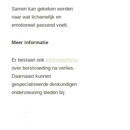
Samen kan gekeken worden
naar wat lichamelijk en
emotioneel passend voelt.
Meer informatie
Er bestaan ook
informatiefilms
over borstvoeding na verlies.
Daarnaast kunnen
gespecialiseerde deskundigen
ondersteuning bieden bij:
lactatieremming
afbouwen van melkproductie
melk doneren
kolven na verlies