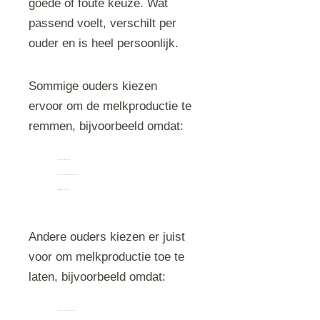
goede of foute keuze. Wat
passend voelt, verschilt per
ouder en is heel persoonlijk.
Sommige ouders kiezen
ervoor om de melkproductie te
remmen, bijvoorbeeld omdat:
stuwing lichamelijk belastend is
melkproductie emotioneel te confronterend voelt
zij rust willen tijdens het herstel
Andere ouders kiezen er juist
voor om melkproductie toe te
laten, bijvoorbeeld omdat:
het maken van melk betekenisvol voelt