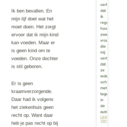
verhaal
dat
Ik ben bevallen. En
ik
mijn lijf doet wat het
regelmatig
moet doen. Het zorgt
hoor.Een
zwangere
ervoor dat ik mijn kind
vrouw
kan voeden. Maar er
die
is geen kind om te
mij
vertelt
voeden. Onze dochter
dat
is stil geboren.
ze
iedere
ochtend
Er is geen
met
kraamverzorgende.
tegenzin
Daar had ik volgens
in
de
het ziekenhuis geen
auto…
recht op. Want daar
Lees
Verder
heb je pas recht op bij