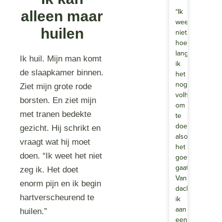
“Ik
alleen maar
weet
huilen
niet
hoe
lang
Ik huil. Mijn man komt
ik
de slaapkamer binnen.
het
nog
Ziet mijn grote rode
volhoud
borsten. En ziet mijn
om
met tranen bedekte
te
doen
gezicht. Hij schrikt en
alsof
vraagt wat hij moet
het
doen. “Ik weet het niet
goed
gaat.”
zeg ik. Het doet
Vanmorgen
enorm pijn en ik begin
dacht
hartverscheurend te
ik
aan
huilen.”
een