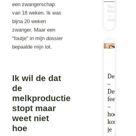
een zwangerschap
Thea
Schäfer
van 18 weken. Ik was
bijna 20 weken
05/08/2026
zwanger. Maar een
“foutje” in mijn dossier
bepaalde mijn lot.
Ik wil de dat
December
–
de
De
melkproductie
feestmaan
stopt maar
–
hoe
weet niet
kom
hoe
je