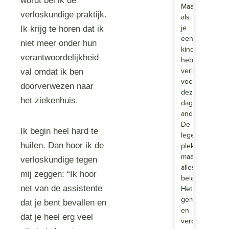
wordt bel ik de
Maar
verloskundige praktijk.
als
je
Ik krijg te horen dat ik
een
niet meer onder hun
kindje
verantwoordelijkheid
hebt
verloren,
val omdat ik ben
voelen
doorverwezen naar
deze
het ziekenhuis.
dagen
anders.
De
Ik begin heel hard te
lege
huilen. Dan hoor ik de
plek
maakt
verloskundige tegen
alles
mij zeggen: “Ik hoor
beladen.
net van de assistente
Het
gemis
dat je bent bevallen en
en
dat je heel erg veel
verdriet