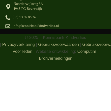
Noorderwijkweg 3A
1943 DG Beverwijk
(06) 10 87 86 36‬
info@kennisbankkindverlies.nl
© 2025 – Kennisbank Kindverlies
|
Privacyverklaring
|
Gebruiksvoorwaarden
|
Gebruiksvoorw
voor leden
| Website ontwikkeling:
Computim
|
Bronvermeldingen