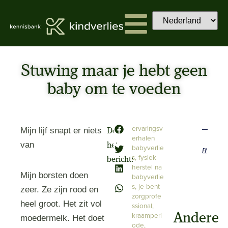
Stuwing maar je hebt geen
baby om te voeden
ervaringsv
Mijn lijf snapt er niets
Deel
erhalen
van
het
babyverlie
Previous
Next
s
,
fysiek
bericht:
herstel na
Mijn borsten doen
babyverlie
s
,
je bent
zeer. Ze zijn rood en
zorgprofe
heel groot. Het zit vol
ssional
,
kraamperi
Andere
moedermelk. Het doet
ode
,