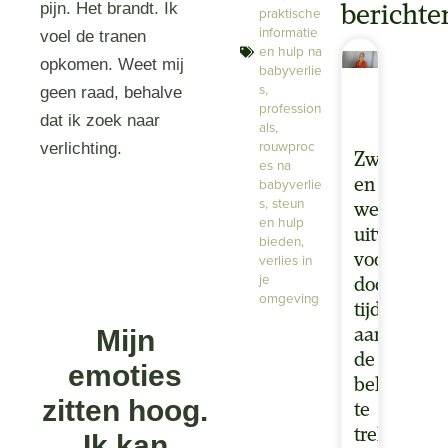
pijn. Het brandt. Ik
berichte
praktische
informatie
voel de tranen
en hulp na
opkomen. Weet mij
babyverlie
s
,
geen raad, behalve
profession
dat ik zoek naar
als
,
rouwproc
verlichting.
Zwangersc
es na
babyverlie
en
s
,
steun
werk:
en hulp
uitval
bieden
,
verlies in
voorkome
je
door
omgeving
tijdig
Mijn
aan
de
emoties
bel
zitten hoog.
te
trekken.
Ik kan