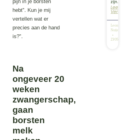
pijn in je borsten
zijn…
Lees
hebt”. Kun je mij
Verder
vertellen wat er
Leonie
precies aan de hand
Nuijen
is?”.
23/05/2025
Na
ongeveer 20
weken
zwangerschap,
gaan
borsten
melk