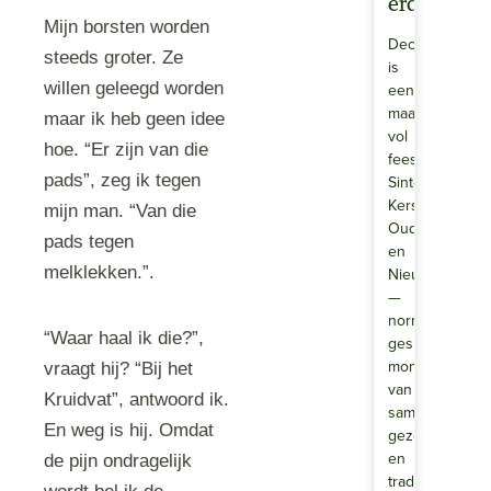
erdoor?
Mijn borsten worden
December
steeds groter. Ze
is
willen geleegd worden
een
maand
maar ik heb geen idee
vol
hoe. “Er zijn van die
feestdagen.
pads”, zeg ik tegen
Sinterklaas,
Kerst,
mijn man. “Van die
Oud
pads tegen
en
melklekken.”.
Nieuw
—
normaal
“Waar haal ik die?”,
gesproken
momenten
vraagt hij? “Bij het
van
Kruidvat”, antwoord ik.
samenzijn,
En weg is hij. Omdat
gezelligheid
en
de pijn ondragelijk
tradities.