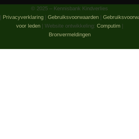
© 2025 – Kennisbank Kindverlies
|
Privacyverklaring
|
Gebruiksvoorwaarden
|
Gebruiksvoorw
voor leden
| Website ontwikkeling:
Computim
|
Bronvermeldingen