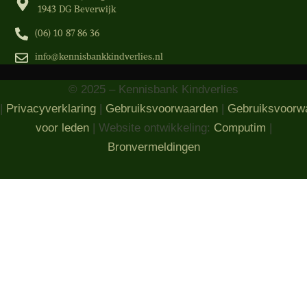
1943 DG Beverwijk
(06) 10 87 86 36‬
info@kennisbankkindverlies.nl
© 2025 – Kennisbank Kindverlies
|
Privacyverklaring
|
Gebruiksvoorwaarden
|
Gebruiksvoorw
voor leden
| Website ontwikkeling:
Computim
|
Bronvermeldingen