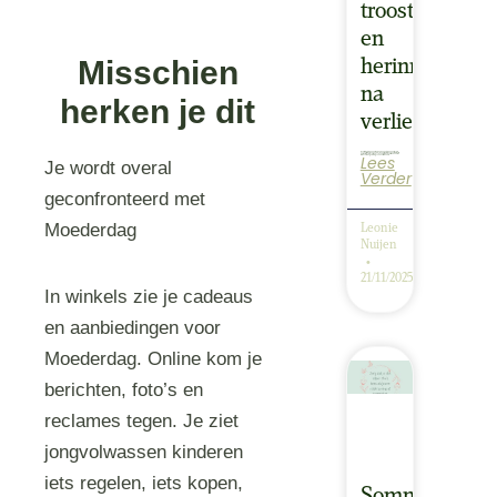
troost
en
Misschien
herinnering
na
herken je dit
verlies
Lees
Ik verliet het ziekenhuis. De geur van het ziekenhuis rook ik zoveel sterker dan daarvoor. Een kille klinische geur. Niet warm. Het was precies zoals de dood van mijn baby. Kil. Ondanks de liefdevolle begeleiding van de artsen en de…
Je wordt overal
Verder
geconfronteerd met
Moederdag
Leonie
Nuijen
21/11/2025
In winkels zie je cadeaus
en aanbiedingen voor
Moederdag. Online kom je
berichten, foto’s en
reclames tegen. Je ziet
jongvolwassen kinderen
iets regelen, iets kopen,
Sommige