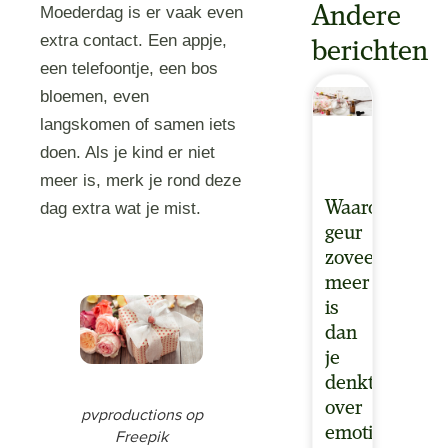
Andere
Moederdag is er vaak even
extra contact. Een appje,
berichten
een telefoontje, een bos
bloemen, even
langskomen of samen iets
doen. Als je kind er niet
meer is, merk je rond deze
Waarom
dag extra wat je mist.
geur
zoveel
meer
is
dan
je
denkt:
over
pvproductions op
emoties,
Freepik