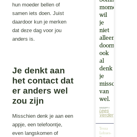
hun moeder bellen of
momenten
samen iets doen. Juist
wil
daardoor kun je merken
je
niet
dat deze dag voor jou
alleen
anders is.
doormaken…
ook
al
denk
Je denkt aan
je
het contact dat
misschien
er anders wel
van
wel.
zou zijn
Lees
Wanneer je ervoor kiest om een miskraam thuis af te wachten of met medicatie op te wekken, kunnen kleine voorbereidingen een groot verschil maken.Hoewel een miskraam emotioneel niet te vergelijken is met een bevalling van een voldragen kindje, kan je…
Verder
Misschien denk je aan een
appje, een telefoontje,
Tessa
even langskomen of
Lohues-