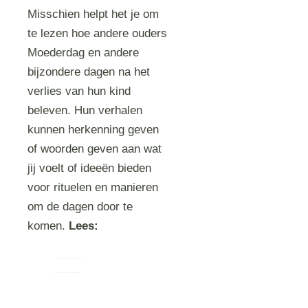
Misschien helpt het je om
te lezen hoe andere ouders
Moederdag en andere
bijzondere dagen na het
verlies van hun kind
beleven. Hun verhalen
kunnen herkenning geven
of woorden geven aan wat
jij voelt of ideeën bieden
voor rituelen en manieren
om de dagen door te
komen.
Lees:
Terug naar het overzicht van feestdagen en bijzondere dagen
Blogs en verhalen over feestdagen en bijzondere dagen