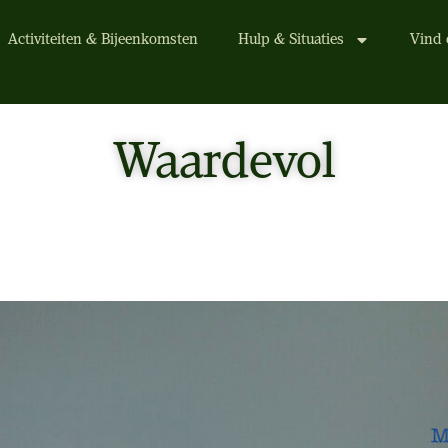
Activiteiten & Bijeenkomsten
Hulp & Situaties
Vind 
Waardevol