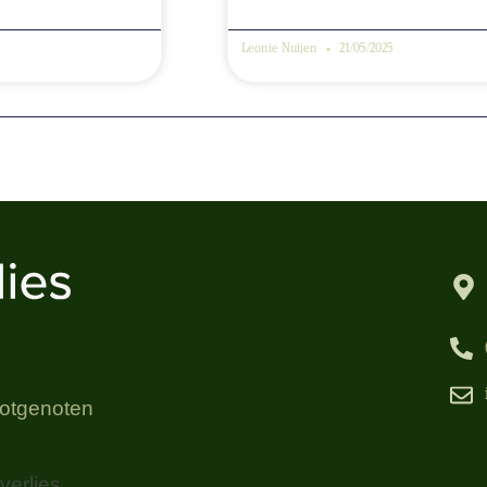
Leonie Nuijen
21/05/2025
 lotgenoten
erlies