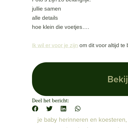
jullie samen
alle details
hoe klein die voetjes….
Ik wil er voor je zijn
om dit voor altijd t
Bekij
Deel het bericht:
je baby herinneren en koesteren