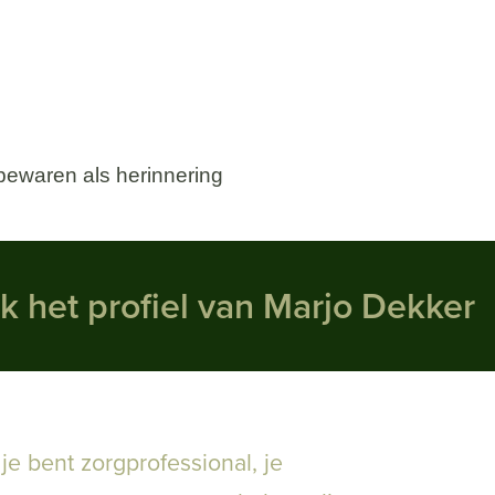
e bewaren als herinnering
k het profiel van Marjo Dekker
,
je bent zorgprofessional
,
je