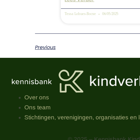
Tessa Lohues-Bocxe
06/05/2025
Previous
Over ons
Ons team
Stichtingen, verenigingen, organisaties​ en
© 2025 – Kennisbank Kindv