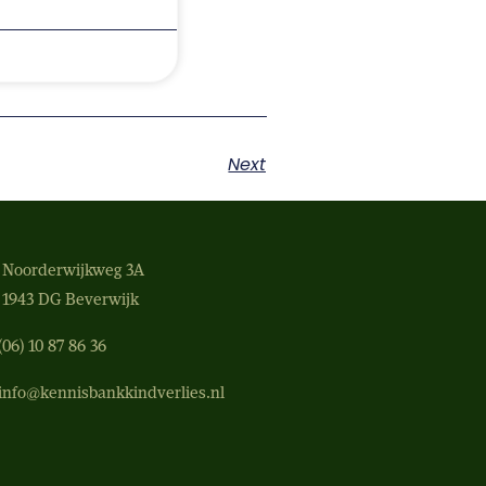
Next
Noorderwijkweg 3A
1943 DG Beverwijk
(06) 10 87 86 36‬
info@kennisbankkindverlies.nl