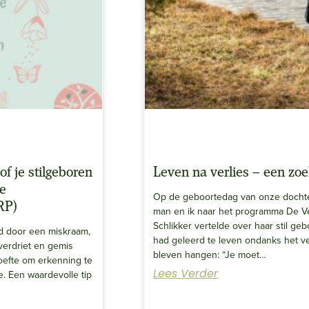
f je stilgeboren
Leven na verlies – een zoe
de
Op de geboortedag van onze docht
RP)
man en ik naar het programma De V
Schlikker vertelde over haar stil g
ld door een miskraam,
had geleerd te leven ondanks het v
verdriet en gemis
bleven hangen: “Je moet…
oefte om erkenning te
Lees Verder
e. Een waardevolle tip