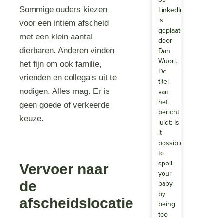
LinkedIn
Sommige ouders kiezen
is
voor een intiem afscheid
geplaatst
met een klein aantal
door
Dan
dierbaren. Anderen vinden
Wuori.
het fijn om ook familie,
De
vrienden en collega’s uit te
titel
van
nodigen. Alles mag. Er is
het
geen goede of verkeerde
bericht
keuze.
luidt: Is
it
possible
to
spoil
Vervoer naar
your
de
baby
by
afscheidslocatie
being
too