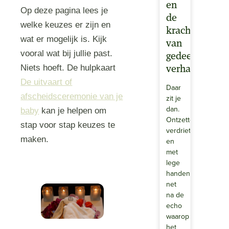
en
Op deze pagina lees je
de
welke keuzes er zijn en
kracht
wat er mogelijk is. Kijk
van
vooral wat bij jullie past.
gedeelde
Niets hoeft. De hulpkaart
verhalen.
De uitvaart of
Daar
afscheidsceremonie van je
zit je
dan.
baby
kan je helpen om
Ontzettend
stap voor stap keuzes te
verdrietig
maken.
en
met
lege
handen..Misschien
net
na de
echo
waarop
het