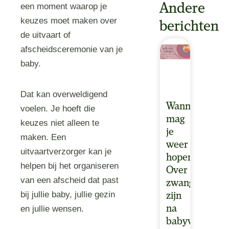
Andere
een moment waarop je
keuzes moet maken over
berichten
de uitvaart of
afscheidsceremonie van je
baby.
Dat kan overweldigend
Wanneer
voelen. Je hoeft die
mag
keuzes niet alleen te
je
maken. Een
weer
uitvaartverzorger kan je
hopen?
helpen bij het organiseren
Over
van een afscheid dat past
zwanger
bij jullie baby, jullie gezin
zijn
na
en jullie wensen.
babyverlies