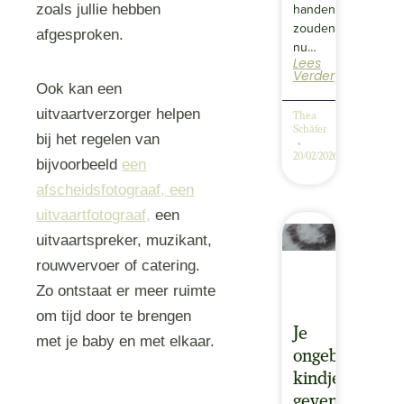
handen
zoals jullie hebben
zouden
afgesproken.
nu…
Lees
Verder
Ook kan een
uitvaartverzorger helpen
Thea
Schäfer
bij het regelen van
20/02/2026
bijvoorbeeld
een
afscheidsfotograaf, een
uitvaartfotograaf,
een
uitvaartspreker, muzikant,
rouwvervoer of catering.
Zo ontstaat er meer ruimte
om tijd door te brengen
Je
met je baby en met elkaar.
ongeboren
kindje
geven