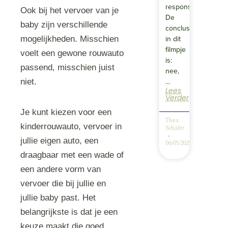
responsive?
Ook bij het vervoer van je
De
baby zijn verschillende
conclusie
in dit
mogelijkheden. Misschien
filmpje
voelt een gewone rouwauto
is:
passend, misschien juist
nee,
…
niet.
Lees
Verder
Je kunt kiezen voor een
Thea
kinderrouwauto, vervoer in
Schäfer
jullie eigen auto, een
06/05/2025
draagbaar met een wade of
een andere vorm van
vervoer die bij jullie en
jullie baby past. Het
belangrijkste is dat je een
keuze maakt die goed