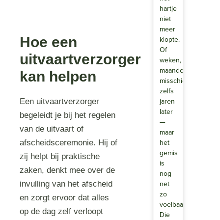
hartje
niet
meer
Hoe een
klopte.
Of
uitvaartverzorger
weken,
maanden,
kan helpen
misschien
zelfs
jaren
Een uitvaartverzorger
later
begeleidt je bij het regelen
—
van de uitvaart of
maar
het
afscheidsceremonie. Hij of
gemis
zij helpt bij praktische
is
zaken, denkt mee over de
nog
net
invulling van het afscheid
zo
en zorgt ervoor dat alles
voelbaar.
op de dag zelf verloopt
Die