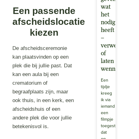
wat
Een passende
het
afscheidslocatie
nodig
heeft
kiezen
–
verwennen
De afscheidsceremonie
of
kan plaatsvinden op een
laten
plek die bij jullie past. Dat
wennen?
kan een aula bij een
Een
crematorium of
tijdje
begraafplaats zijn, maar
kreeg
ik via
ook thuis, in een kerk, een
iemand
afscheidshuis of een
een
andere plek die voor jullie
filmpje
toegestuurd
betekenisvol is.
dat
op