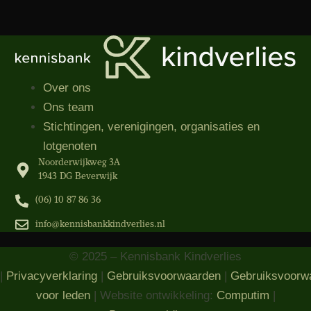
Over ons
Ons team
Stichtingen, verenigingen, organisaties​ en
lotgenoten
Noorderwijkweg 3A
1943 DG Beverwijk
(06) 10 87 86 36‬
info@kennisbankkindverlies.nl
© 2025 – Kennisbank Kindverlies
|
Privacyverklaring
|
Gebruiksvoorwaarden
|
Gebruiksvoorw
voor leden
| Website ontwikkeling:
Computim
|