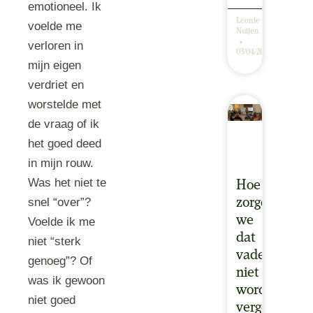
emotioneel. Ik
Leonie
voelde me
Nuijen
verloren in
03/04/2025
mijn eigen
verdriet en
worstelde met
de vraag of ik
het goed deed
in mijn rouw.
Was het niet te
Hoe
snel “over”?
zorgen
we
Voelde ik me
dat
niet “sterk
vaders
genoeg”? Of
niet
was ik gewoon
worden
niet goed
vergeten