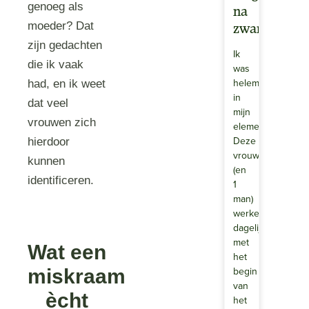
genoeg als
na
moeder? Dat
zwangerscha
zijn gedachten
Ik
die ik vaak
was
helemaal
had, en ik weet
in
dat veel
mijn
vrouwen zich
element.
Deze
hierdoor
vrouwen
kunnen
(en
identificeren.
1
man)
werken
dagelijks
met
Wat een
het
begin
miskraam
van
ècht
het