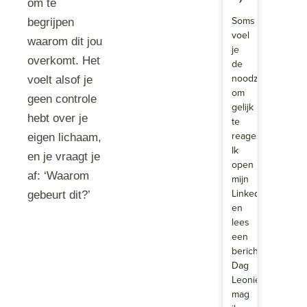
om te
Soms
begrijpen
voel
waarom dit jou
je
overkomt. Het
de
noodzaak
voelt alsof je
om
geen controle
gelijk
hebt over je
te
reageren
eigen lichaam,
Ik
en je vraagt je
open
af: ‘Waarom
mijn
LinkedIn
gebeurt dit?’
en
lees
een
berichtje:
Dag
Leonie,
mag