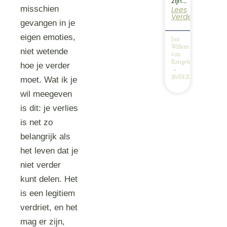
zijn…
misschien
Lees
Verder
gevangen in je
eigen emoties,
Jan
Willem
niet wetende
van
Rangelrooij
hoe je verder
26/03/2026
moet. Wat ik je
wil meegeven
is dit: je verlies
is net zo
belangrijk als
het leven dat je
niet verder
kunt delen. Het
is een legitiem
verdriet, en het
mag er zijn,