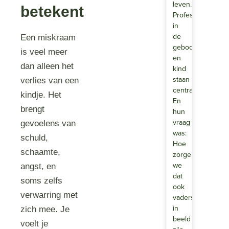
leven.
betekent
Professinals
in
de
Een miskraam
geboortezorg.Mo
is veel meer
en
dan alleen het
kind
staan
verlies van een
centraal.
kindje. Het
En
brengt
hun
vraag
gevoelens van
was:
schuld,
Hoe
schaamte,
zorgen
we
angst, en
dat
soms zelfs
ook
verwarring met
vaders
in
zich mee. Je
beeld
voelt je