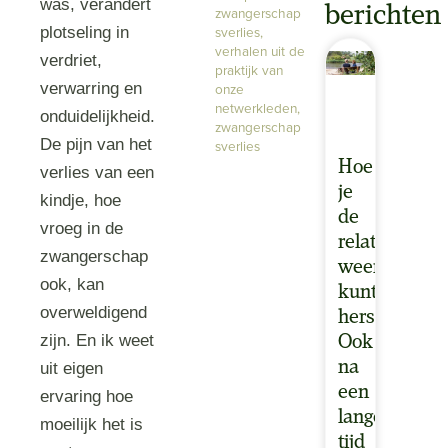
was, verandert
berichten
zwangerschap
sverlies
,
plotseling in
verhalen uit de
verdriet,
praktijk van
verwarring en
onze
netwerkleden
,
onduidelijkheid.
zwangerschap
De pijn van het
sverlies
Hoe
verlies van een
je
kindje, hoe
de
vroeg in de
relatie
zwangerschap
weer
ook, kan
kunt
overweldigend
herstellen.
zijn. En ik weet
Ook
na
uit eigen
een
ervaring hoe
lange
moeilijk het is
tijd