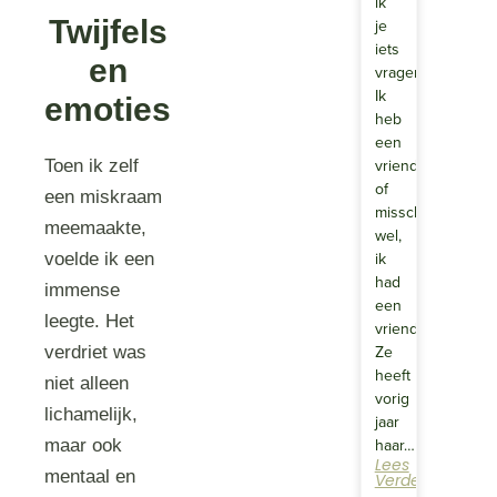
ik
Twijfels
je
iets
en
vragen?
Ik
emoties
heb
een
vriendin
Toen ik zelf
of
een miskraam
misschien
meemaakte,
wel,
ik
voelde ik een
had
immense
een
leegte. Het
vriendin.
Ze
verdriet was
heeft
niet alleen
vorig
lichamelijk,
jaar
haar…
maar ook
Lees
mentaal en
Verder