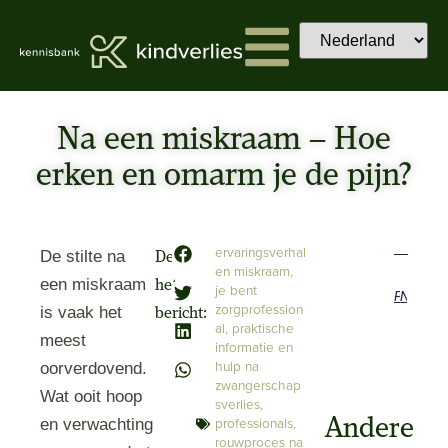
Na een miskraam – Hoe
erken en omarm je de pijn?
ervaringsverhal
De stilte na
Deel
en miskraam
,
een miskraam
het
je bent
Previous
Next
zorgprofession
is vaak het
bericht:
al
,
praktische
meest
informatie en
hulp na
oorverdovend.
zwangerschap
Wat ooit hoop
sverlies
,
professionals
,
Andere
en verwachting
rouwproces na