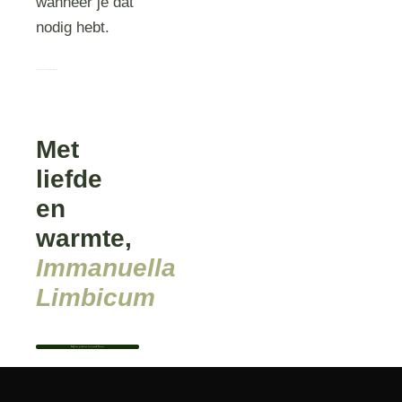
wanneer je dat
nodig hebt.
Download e-book “Hulp bij een miskraam
Met
liefde
en
warmte,
Immanuella
Limbicum
Bekijk het profiel van Immanuella Wouter