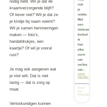
nodig hebt. Wil je dat de
ook
kraamverzorgende blijft?
je
relatie.
Of liever niet? Wil je dat ze
Met
je kindje bij naam noemt?
een
Wil je samen herinneringen
miskraam
bedoel
maken — foto’s,
ik
handafdrukjes, een
hier
kaartje? Of wil je vooral
elke
vorm
rust?
van
verlies
Je mag ook aangeven wat
van…
Lees
je níet wilt. Dat is niet
Verder
lastig — dat is zorg op
Renee
maat.
Out
17/04/2026
Verloskundigen kunnen