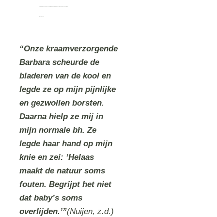
Koelen met koude kompressen; niet direct op de huid plaatsen in verband met kans op bevriezing
Witte koolbladeren
“Onze kraamverzorgende
Barbara scheurde de
bladeren van de kool en
legde ze op mijn pijnlijke
en gezwollen borsten.
Daarna hielp ze mij in
mijn normale bh. Ze
legde haar hand op mijn
knie en zei: ‘Helaas
maakt de natuur soms
fouten. Begrijpt het niet
dat baby’s soms
overlijden.’”
(Nuijen, z.d.)