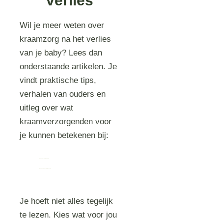
verlies
Wil je meer weten over
kraamzorg na het verlies
van je baby? Lees dan
onderstaande artikelen. Je
vindt praktische tips,
verhalen van ouders en
uitleg over wat
kraamverzorgenden voor
je kunnen betekenen bij:
Stille Levens – Rouw en nazorg
Rouwkost – Kraamzorg bij stilgeboorte
Je hoeft niet alles tegelijk
te lezen. Kies wat voor jou