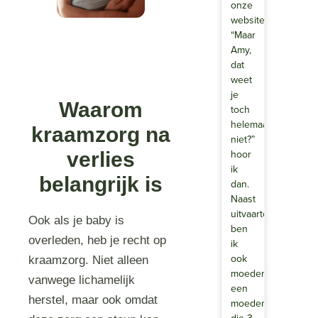
onze
website.
“Maar
Amy,
dat
weet
je
Waarom
toch
helemaal
kraamzorg na
niet?”
hoor
verlies
ik
belangrijk is
dan.
Naast
uitvaartondernemer
Ook als je baby is
ben
overleden, heb je recht op
ik
ook
kraamzorg. Niet alleen
moeder,
vanwege lichamelijk
een
herstel, maar ook omdat
moeder