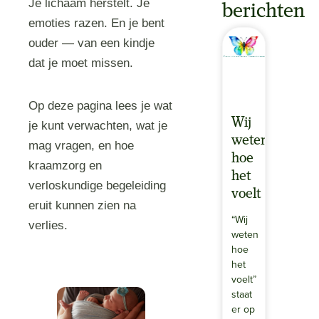
Je lichaam herstelt. Je
berichten
emoties razen. En je bent
ouder — van een kindje
dat je moet missen.
Op deze pagina lees je wat
Wij
je kunt verwachten, wat je
weten
mag vragen, en hoe
hoe
kraamzorg en
het
verloskundige begeleiding
voelt
eruit kunnen zien na
“Wij
verlies.
weten
hoe
het
voelt”
staat
er op