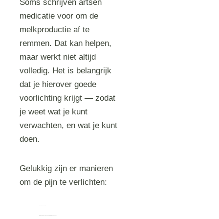
Soms schrijven artsen
medicatie voor om de
melkproductie af te
remmen. Dat kan helpen,
maar werkt niet altijd
volledig. Het is belangrijk
dat je hierover goede
voorlichting krijgt — zodat
je weet wat je kunt
verwachten, en wat je kunt
doen.
Gelukkig zijn er manieren
om de pijn te verlichten:
Een strakke bh of sjaal
Pijnstillers; vraag je verloskundige of arts welke en hoeveel