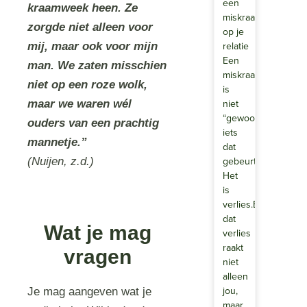
een
kraamweek heen. Ze
miskraam
zorgde niet alleen voor
op je
relatie
mij, maar ook voor mijn
Een
man. We zaten misschien
miskraam
niet op een roze wolk,
is
niet
maar we waren wél
“gewoon
ouders van een prachtig
iets
mannetje.”
dat
gebeurt”.
(Nuijen, z.d.)
Het
is
verlies.En
dat
Wat je mag
verlies
raakt
vragen
niet
alleen
jou,
Je mag aangeven wat je
maar