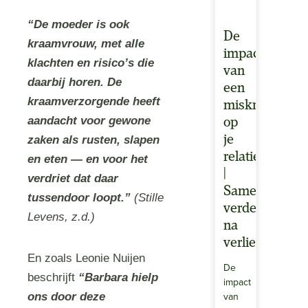
“De moeder is ook
De
kraamvrouw, met alle
impact
klachten en risico’s die
van
daarbij horen. De
een
kraamverzorgende heeft
miskraam
aandacht voor gewone
op
je
zaken als rusten, slapen
relatie
en eten — en voor het
|
verdriet dat daar
Samen
tussendoor loopt.”
(Stille
verder
Levens, z.d.)
na
verlies
En zoals Leonie Nuijen
De
beschrijft
“Barbara hielp
impact
van
ons door deze