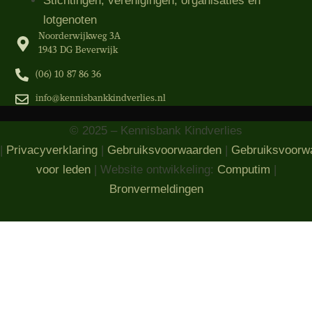
Stichtingen, verenigingen, organisaties​ en
lotgenoten
Noorderwijkweg 3A
1943 DG Beverwijk
(06) 10 87 86 36‬
info@kennisbankkindverlies.nl
© 2025 – Kennisbank Kindverlies
|
Privacyverklaring
|
Gebruiksvoorwaarden
|
Gebruiksvoorw
voor leden
| Website ontwikkeling:
Computim
|
Bronvermeldingen