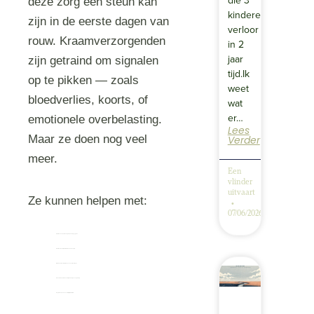
die 3
deze zorg een steun kan
kinderen
zijn in de eerste dagen van
verloor
rouw. Kraamverzorgenden
in 2
jaar
zijn getraind om signalen
tijd.Ik
op te pikken — zoals
weet
bloedverlies, koorts, of
wat
er…
emotionele overbelasting.
Lees
Maar ze doen nog veel
Verder
meer.
Een
vlinder
uitvaart
Ze kunnen helpen met:
07/06/2026
Praktische ondersteuning: rust, voeding, hygiëne
Emotionele nabijheid: luisteren, aanwezig zijn
Rituelen: helpen bij het maken van herinneringen
Afscheid: ondersteunen bij het verzorgen van je kindje
Regie: meedenken over wat jij wel of niet wilt