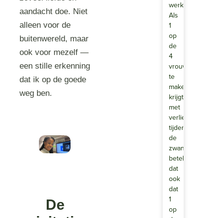
werkvloer
aandacht doe. Niet
Als
alleen voor de
1
op
buitenwereld, maar
de
ook voor mezelf —
4
een stille erkenning
vrouwen
te
dat ik op de goede
maken
weg ben.
krijgt
met
verlies
tijdens
de
zwangerschap,
betekent
dat
ook
dat
1
De
op