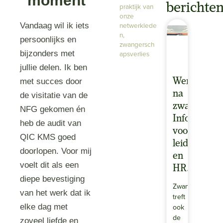
moment
berichte
praktijk van
onze
netwerklede
Vandaag wil ik iets
n
,
persoonlijks en
zwangersch
bijzonders met
apsverlies
jullie delen. Ik ben
Werken
met succes door
na
de visitatie van de
zwangerscha
NFG gekomen én
Informatie
heb de audit van
voor
QIC KMS goed
leidinggev
doorlopen. Voor mij
en
voelt dit als een
HR.
diepe bevestiging
Zwangerschapsv
van het werk dat ik
treft
elke dag met
ook
de
zoveel liefde en