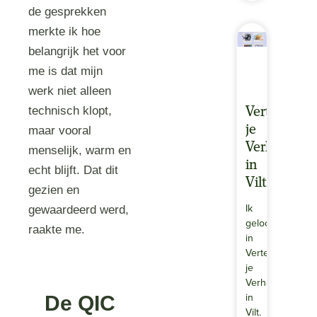
de gesprekken
merkte ik hoe
belangrijk het voor
me is dat mijn
werk niet alleen
technisch klopt,
Vertel
je
maar vooral
Verhaal
menselijk, warm en
in
echt blijft. Dat dit
Vilt
gezien en
Ik
gewaardeerd werd,
geloof
raakte me.
in
Vertel
je
Verhaal
in
De QIC
Vilt.