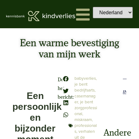
Een warme bevestiging
van mijn werk
babyverlies
,
Deel
je bent
het
bedrijfsarts,
Previous
Next
Een
casemanag
bericht:
er
,
je bent
persoonlijk
zorgprofessi
onal
,
en
miskraam
,
professional
bijzonder
s
,
verhalen
Andere
uit de