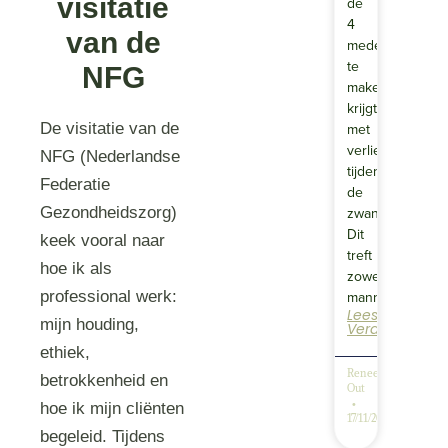
visitatie
de
4
van de
medewerkers
te
NFG
maken
krijgt
De visitatie van de
met
verlies
NFG (Nederlandse
tijdens
Federatie
de
Gezondheidszorg)
zwangerschap.
Dit
keek vooral naar
treft
hoe ik als
zowel
professional werk:
mannen…
Lees
mijn houding,
Verder
ethiek,
Renee
betrokkenheid en
Out
hoe ik mijn cliënten
17/11/2025
begeleid. Tijdens