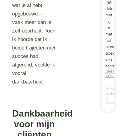
het
wat je al hebt
delen
opgebouwd —
met
mij,
vaak meer dan je
en
zelf doorhebt. Toen
met
ik hoorde dat ik
het
blanco
beide trajecten met
doek
succes had
van
afgerond, voelde ik
zachte…
Lees
vooral
Verder
dankbaarheid.
Nathalie
Roelofsen
16/12/2025
Dankbaarheid
voor mijn
cliënten