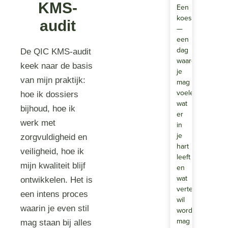
KMS-
Een
koesterdag
audit
—
een
dag
De QIC KMS-audit
waarop
keek naar de basis
je
van mijn praktijk:
mag
voelen
hoe ik dossiers
wat
bijhoud, hoe ik
er
werk met
in
je
zorgvuldigheid en
hart
veiligheid, hoe ik
leeft
mijn kwaliteit blijf
en
wat
ontwikkelen. Het is
verteld
een intens proces
wil
waarin je even stil
worden.Je
mag
mag staan bij alles