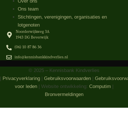
Over ons
Ons team
Stichtingen, verenigingen, organisaties​ en
lotgenoten
Noorderwijkweg 3A
1943 DG Beverwijk
(06) 10 87 86 36‬
info@kennisbankkindverlies.nl
© 2025 – Kennisbank Kindverlies
|
Privacyverklaring
|
Gebruiksvoorwaarden
|
Gebruiksvoorw
voor leden
| Website ontwikkeling:
Computim
|
Bronvermeldingen