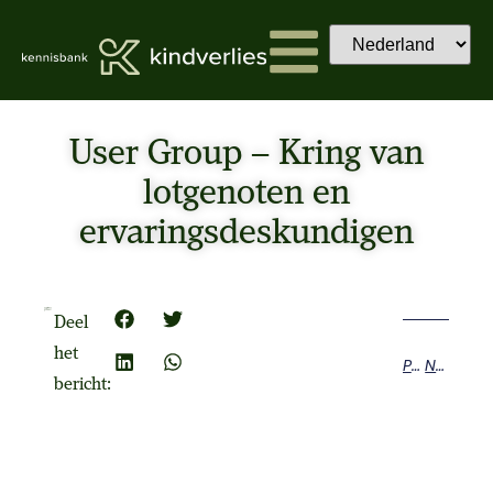
User Group – Kring van
lotgenoten en
ervaringsdeskundigen
Vereist e-mail veld voor gebruiker
Deel
het
Previous
Next
bericht: