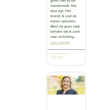
groot. Het zit vol
moedermelk. Het
doet pijn. Het
brandt. Ik voel de
tranen opkomen.
Weet mij geen raad,
behalve dat ik zoek
naar verlichting….
Lees Verder
Leonie Nuijen
03/04/2025