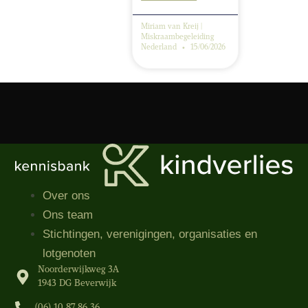
Miriam van Kreij |
Miskraambegeleiding
Nederland
15/06/2026
Over ons
Ons team
Stichtingen, verenigingen, organisaties​ en
lotgenoten
Noorderwijkweg 3A
1943 DG Beverwijk
(06) 10 87 86 36‬