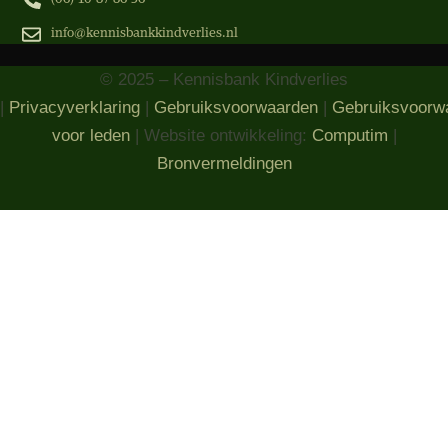
info@kennisbankkindverlies.nl
© 2025 – Kennisbank Kindverlies
|
Privacyverklaring
|
Gebruiksvoorwaarden
|
Gebruiksvoorw
voor leden
| Website ontwikkeling:
Computim
|
Bronvermeldingen