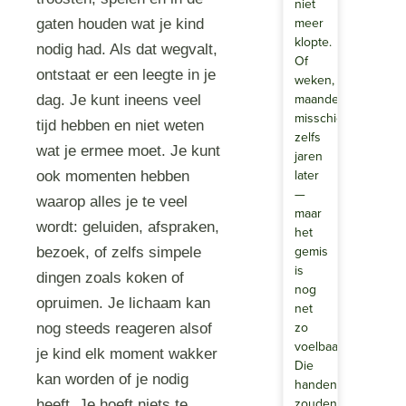
niet
meer
gaten houden wat je kind
klopte.
nodig had. Als dat wegvalt,
Of
ontstaat er een leegte in je
weken,
maanden,
dag. Je kunt ineens veel
misschien
tijd hebben en niet weten
zelfs
wat je ermee moet. Je kunt
jaren
later
ook momenten hebben
—
waarop alles je te veel
maar
wordt: geluiden, afspraken,
het
gemis
bezoek, of zelfs simpele
is
dingen zoals koken of
nog
opruimen. Je lichaam kan
net
zo
nog steeds reageren alsof
voelbaar.
je kind elk moment wakker
Die
kan worden of je nodig
handen
zouden
heeft. Je hoeft niets te