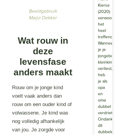
Kierse
Beeldgebruik
(2020)
Marjo Dekker
verwoordt
het
heel
treffend.
Wat rouw in
Wanneer
deze
je je
(ongeboren)
levensfase
kleinkind
verliest,
anders maakt
heb
je als
opa
Rouw om je jonge kind
en
voelt vaak anders dan
oma
rouw om een ouder kind of
dubbel
verdriet.
volwassene. Je kind was
Ondanks
nog volledig afhankelijk
dit
van jou. Je zorgde voor
dubbele