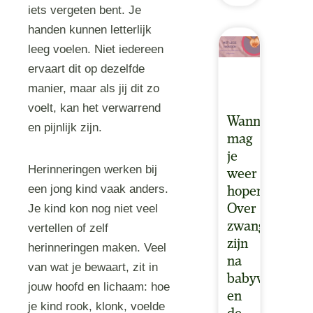
iets vergeten bent. Je
handen kunnen letterlijk
leeg voelen. Niet iedereen
ervaart dit op dezelfde
manier, maar als jij dit zo
voelt, kan het verwarrend
Wanneer
en pijnlijk zijn.
mag
je
Herinneringen werken bij
weer
een jong kind vaak anders.
hopen?
Over
Je kind kon nog niet veel
zwanger
vertellen of zelf
zijn
herinneringen maken. Veel
na
van wat je bewaart, zit in
babyverlies
jouw hoofd en lichaam: hoe
en
je kind rook, klonk, voelde