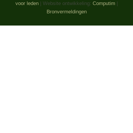
voor leden
| Website ontwikkeling:
Computim
|
Bronvermeldingen