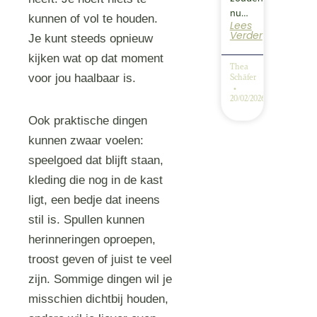
nu…
kunnen of vol te houden.
Lees
Verder
Je kunt steeds opnieuw
kijken wat op dat moment
Thea
voor jou haalbaar is.
Schäfer
20/02/2026
Ook praktische dingen
kunnen zwaar voelen:
speelgoed dat blijft staan,
kleding die nog in de kast
ligt, een bedje dat ineens
stil is. Spullen kunnen
herinneringen oproepen,
troost geven of juist te veel
zijn. Sommige dingen wil je
misschien dichtbij houden,