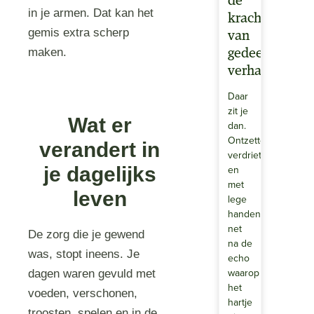
de
in je armen. Dat kan het
kracht
gemis extra scherp
van
maken.
gedeelde
verhalen.
Daar
zit je
Wat er
dan.
Ontzettend
verandert in
verdrietig
en
je dagelijks
met
leven
lege
handen..Misschien
net
De zorg die je gewend
na de
was, stopt ineens. Je
echo
waarop
dagen waren gevuld met
het
voeden, verschonen,
hartje
troosten, spelen en in de