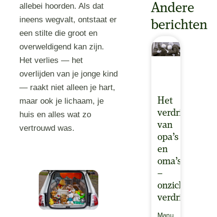
Andere
allebei hoorden. Als dat
ineens wegvalt, ontstaat er
berichten
een stilte die groot en
overweldigend kan zijn.
Het verlies — het
overlijden van je jonge kind
— raakt niet alleen je hart,
Het
maar ook je lichaam, je
verdriet
huis en alles wat zo
van
vertrouwd was.
opa’s
en
oma’s
–
onzichtbaar
verdriet
Manu