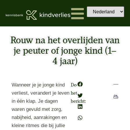
Rouw na het overlijden van
je peuter of jonge kind (1–
4 jaar)
Wanneer je je jonge kind
Deel
verliest, verandert je leven
het
Previous
Next
in één klap. Je dagen
bericht:
waren gevuld met zorg,
nabijheid, aanrakingen en
kleine ritmes die bij jullie