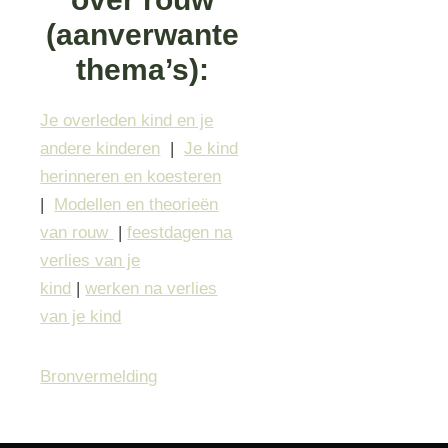
(aanverwante
thema’s):
Je overleden kind en je
andere kinderen
|
Je kind
herinneren en koesteren
|
Modellen en theorieën
van rouw
|
feestdagen na
verlies van je
kind
|
werken na verlies
van je kind
Bronvermelding