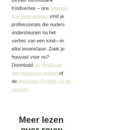
Binnen Kennisbank
Kindverlies – ons
netwerk
van deskundigen
vind je
professionals die ouders
ondersteunen na het
verlies van een kind—in
elke levensfase. Zoek je
houvast voor nu?
Download
de Hulpkaart
Herinneringen maken
of
de
Hulpkaart Periode na de
uitvaart.
Meer lezen
over rouw