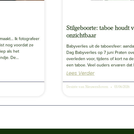
Stilgeboorte: taboe houdt v
onzichtbaar
to maakt… Ik fotografeer
st nog voordat ze
Babyverlies uit de taboesfeer: aanda
iep als het
Dag Babyverlies op 7 juni Praten ove
indje. De…
overleden voor, tijdens of kort na de
een taboe. Veel ouders ervaren dat
Lees Verder
Desirée van Nieuwenhoven
01/06/2026