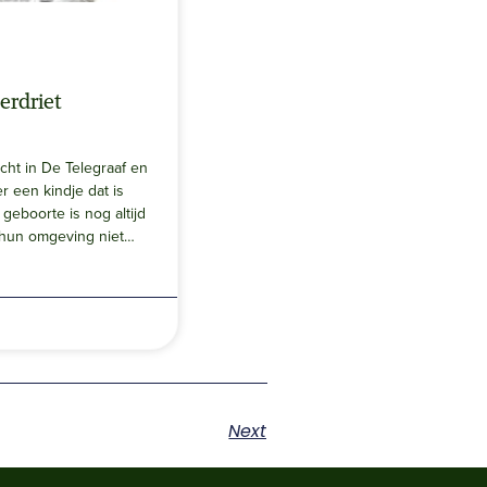
erdriet
cht in De Telegraaf en
r een kindje dat is
 geboorte is nog altijd
 hun omgeving niet…
Next