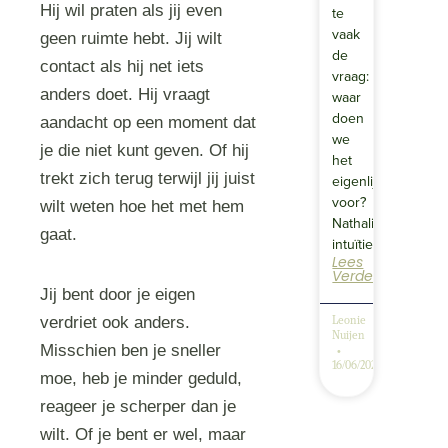
Hij wil praten als jij even
te
vaak
geen ruimte hebt. Jij wilt
de
contact als hij net iets
vraag:
anders doet. Hij vraagt
waar
doen
aandacht op een moment dat
we
je die niet kunt geven. Of hij
het
trekt zich terug terwijl jij juist
eigenlijk
voor?
wilt weten hoe het met hem
Nathalie’s
gaat.
intuïtief…
Lees
Verder
Jij bent door je eigen
verdriet ook anders.
Leonie
Nuijen
Misschien ben je sneller
16/06/2026
moe, heb je minder geduld,
reageer je scherper dan je
wilt. Of je bent er wel, maar