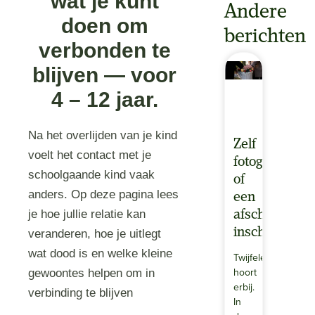
wat je kunt
Andere
doen om
berichten
verbonden te
blijven — voor
4 – 12 jaar.
Na het overlijden van je kind
Zelf
voelt het contact met je
fotograferen
schoolgaande kind vaak
of
anders. Op deze pagina lees
een
je hoe jullie relatie kan
afscheidsfoto
inschakelen
veranderen, hoe je uitlegt
wat dood is en welke kleine
Twijfelen
hoort
gewoontes helpen om in
erbij.
verbinding te blijven
In