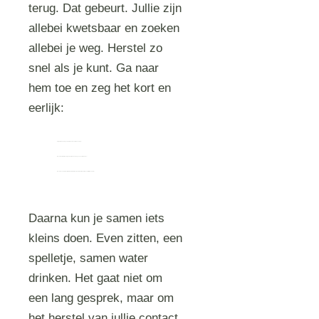
terug. Dat gebeurt. Jullie zijn
allebei kwetsbaar en zoeken
allebei je weg. Herstel zo
snel als je kunt. Ga naar
hem toe en zeg het kort en
eerlijk:
“Sorry dat ik net zo reageerde. Ik was moe, niet boos op jou.”
“Ik snapte niet wat je nodig had. Zullen we het nog een keer proberen?”
“Ik schrok van wat je zei. Niet omdat het fout was, maar omdat ik er zelf ook verdrietig van werd.”
Daarna kun je samen iets
kleins doen. Even zitten, een
spelletje, samen water
drinken. Het gaat niet om
een lang gesprek, maar om
het herstel van jullie contact.