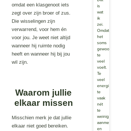
omdat een klasgenoot iets
is
wat
zegt over zijn broer of zus.
ik
Die wisselingen zijn
zei.
verwarrend, voor hem én
Omdat
het
voor jou. Je weet niet altijd
soms
wanneer hij ruimte nodig
gewoon
heeft en wanneer hij bij jou
te
veel
wil zijn.
voelt.
Te
veel
energie,
Waarom jullie
te
vaak
elkaar missen
nét
te
weinig
Misschien merk je dat jullie
aanmeldingen
elkaar niet goed bereiken.
en