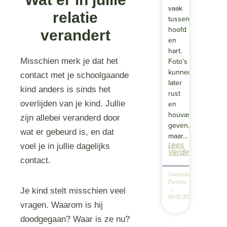
vaak
relatie
tussen
hoofd
verandert
en
hart.
Misschien merk je dat het
Foto’s
kunnen
contact met je schoolgaande
later
kind anders is sinds het
rust
overlijden van je kind. Jullie
en
houvast
zijn allebei veranderd door
geven,
wat er gebeurd is, en dat
maar…
Lees
voel je in jullie dagelijks
Verder
contact.
Gwendolyn
Pieters
Je kind stelt misschien veel
09/10/2025
vragen. Waarom is hij
doodgegaan? Waar is ze nu?