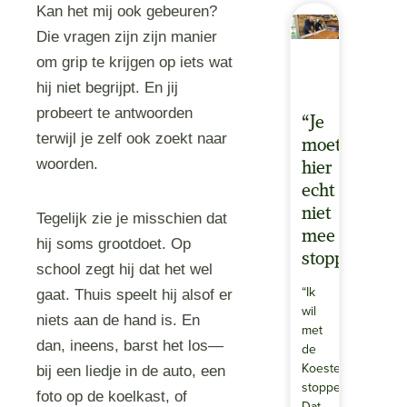
Kan het mij ook gebeuren?
Die vragen zijn zijn manier
om grip te krijgen op iets wat
hij niet begrijpt. En jij
probeert te antwoorden
“Je
terwijl je zelf ook zoekt naar
moet
woorden.
hier
echt
niet
Tegelijk zie je misschien dat
mee
hij soms grootdoet. Op
stoppen”
school zegt hij dat het wel
“Ik
gaat. Thuis speelt hij alsof er
wil
niets aan de hand is. En
met
dan, ineens, barst het los—
de
Koesterdagen
bij een liedje in de auto, een
stoppen.”
foto op de koelkast, of
Dat