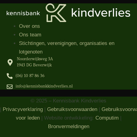
Over ons
Ons team
Stichtingen, verenigingen, organisaties​ en
lotgenoten
Noorderwijkweg 3A
1943 DG Beverwijk
(06) 10 87 86 36‬
info@kennisbankkindverlies.nl
© 2025 – Kennisbank Kindverlies
|
Privacyverklaring
|
Gebruiksvoorwaarden
|
Gebruiksvoorw
voor leden
| Website ontwikkeling:
Computim
|
Bronvermeldingen