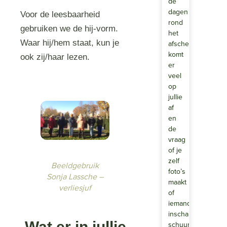
de
dagen
Voor de leesbaarheid
rond
gebruiken we de hij‑vorm.
het
Waar hij/hem staat, kun je
afscheid
komt
ook zij/haar lezen.
er
veel
op
jullie
af
en
de
vraag
of je
zelf
Beeldgebruik
foto’s
Sonja Lassche –
maakt
verliesjuf
of
iemand
inschakelt,
Wat er in jullie
schuurt