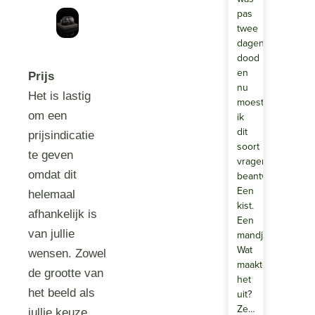
pas
twee
dagen
dood
en
Prijs
nu
Het is lastig
moest
om een
ik
dit
prijsindicatie
soort
te geven
vragen
omdat dit
beantwoorden?
Een
helemaal
kist.
afhankelijk is
Een
van jullie
mandje.
Wat
wensen. Zowel
maakte
de grootte van
het
het beeld als
uit?
Ze…
jullie keuze