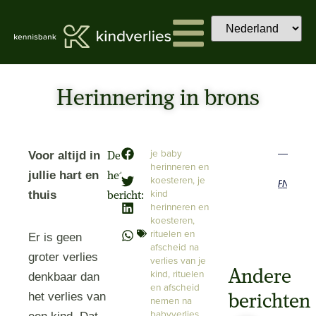
Herinnering in brons
je baby
Voor altijd in
Deel
herinneren en
jullie hart en
het
koesteren
,
je
Previous
Next
kind
thuis
bericht:
herinneren en
koesteren
,
rituelen en
Er is geen
afscheid na
groter verlies
verlies van je
Andere
kind
,
rituelen
denkbaar dan
en afscheid
het verlies van
berichten
nemen na
babyverlies