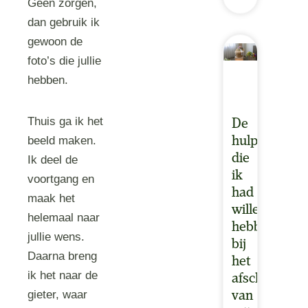
Geen zorgen,
dan gebruik ik
gewoon de
foto’s die jullie
hebben.
Thuis ga ik het
De
hulpkaarten
beeld maken.
die
Ik deel de
ik
voortgang en
had
maak het
willen
helemaal naar
hebben
jullie wens.
bij
Daarna breng
het
ik het naar de
afscheid
gieter, waar
van