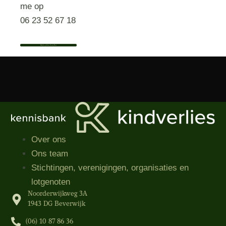
me op
06 23 52 67 18
Bekijk het profiel van Christine Klosse
Over ons
Ons team
Stichtingen, verenigingen, organisaties​ en
lotgenoten
Noorderwijkweg 3A
1943 DG Beverwijk
(06) 10 87 86 36‬