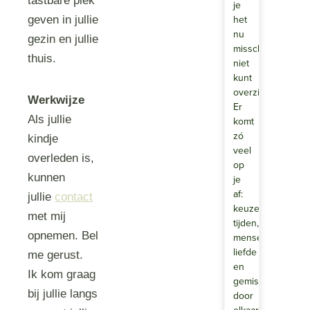
tastbare plek
je
het
geven in jullie
nu
gezin en jullie
misschien
thuis.
niet
kunt
overzien.
Werkwijze
Er
Als jullie
komt
zó
kindje
veel
overleden is,
op
kunnen
je
af:
jullie
contact
keuzes,
met mij
tijden,
opnemen. Bel
mensen,
liefde
me gerust.
en
Ik kom graag
gemis
bij jullie langs
door