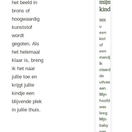
mijn
het beeld in
kind
brons of
hoogwaardig
Wilt
u
kunststof
een
wordt
kist
gegoten. Als
of
een
het helemaal
mandje?
klaar is, breng
Ik
ik het naar
staarde
de
jullie toe en
uitvaartondernem
krijgt jullie
aan.
kindje een
Mijn
hoofd
blijvende plek
was
in jullie thuis.
leeg.
Mijn
baby
was