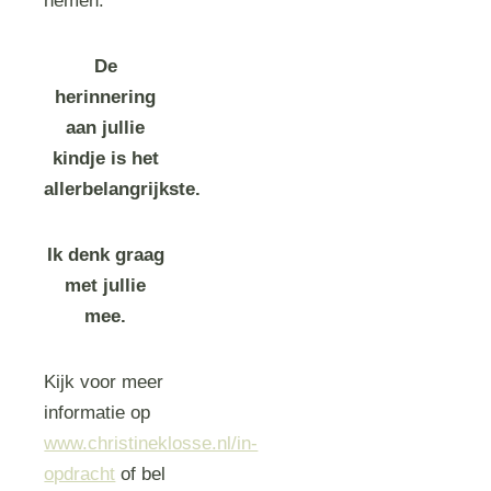
nemen.
De
herinnering
aan jullie
kindje is het
allerbelangrijkste.
Ik denk graag
met jullie
mee.
Kijk voor meer
informatie op
www.christineklosse.nl/in-
opdracht
of bel