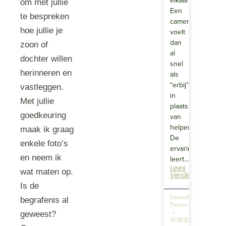
elkaar.
om met jullie
Een
te bespreken
camera
hoe jullie je
voelt
dan
zoon of
al
dochter willen
snel
herinneren en
als
“erbij”
vastleggen.
in
Met jullie
plaats
goedkeuring
van
helpend.
maak ik graag
De
enkele foto’s
ervaring
en neem ik
leert…
Lees
wat maten op.
Verder
Is de
Gwendolyn
begrafenis al
Pieters
geweest?
30/10/2025