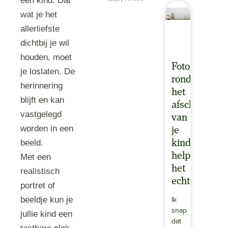
een kind. Dat
wat je het
allerliefste
dichtbij je wil
houden, moet
Fotograferen
je loslaten. De
rond
herinnering
het
blijft en kan
afscheid
vastgelegd
van
worden in een
je
beeld.
kind:
helpt
Met een
het
realistisch
echt?
portret of
Ik
beeldje kun je
snap
jullie kind een
dat