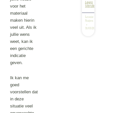
Lees
Verder
voor het
materiaal
Leonie
maken hierin
Nuijen
veel uit. Als ik
31/03/2026
jullie wens
weet, kan ik
een gerichte
indicatie
geven.
Ik kan me
goed
voorstellen dat
in deze
situatie veel