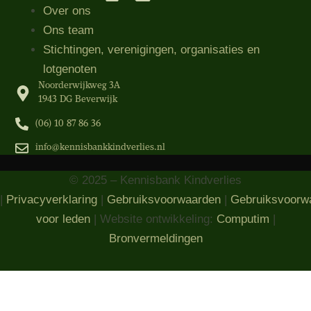
Over ons
Ons team
Stichtingen, verenigingen, organisaties​ en
lotgenoten
Noorderwijkweg 3A
1943 DG Beverwijk
(06) 10 87 86 36‬
info@kennisbankkindverlies.nl
© 2025 – Kennisbank Kindverlies
|
Privacyverklaring
|
Gebruiksvoorwaarden
|
Gebruiksvoorw
voor leden
| Website ontwikkeling:
Computim
|
Bronvermeldingen