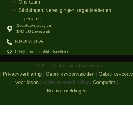
Ons team
Stichtingen, verenigingen, organisaties​ en
lotgenoten
Noorderwijkweg 3A
1943 DG Beverwijk
(06) 10 87 86 36‬
info@kennisbankkindverlies.nl
© 2025 – Kennisbank Kindverlies
|
Privacyverklaring
|
Gebruiksvoorwaarden
|
Gebruiksvoorw
voor leden
| Website ontwikkeling:
Computim
|
Bronvermeldingen