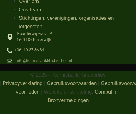
Over ons
Ons team
Stichtingen, verenigingen, organisaties​ en
lotgenoten
Noorderwijkweg 3A
1943 DG Beverwijk
(06) 10 87 86 36‬
info@kennisbankkindverlies.nl
© 2025 – Kennisbank Kindverlies
|
Privacyverklaring
|
Gebruiksvoorwaarden
|
Gebruiksvoorw
voor leden
| Website ontwikkeling:
Computim
|
Bronvermeldingen