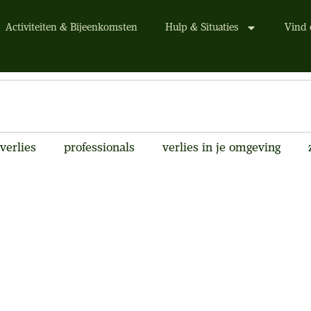
Activiteiten & Bijeenkomsten
Hulp & Situaties
Vind 
verlies
professionals
verlies in je omgeving