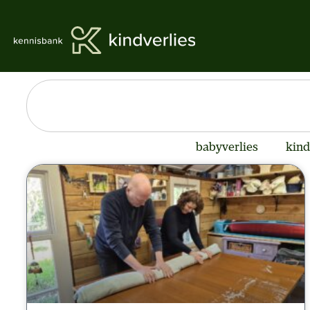
babyverlies
kind