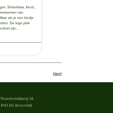
n. Sinterklaas, Kerst,
 momenten van
 Maar als je een kindje
nders. De lege plek
rdriet zijn…
Next
Noorderwijkweg 3A
1943 DG Beverwijk