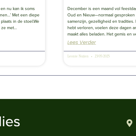
, en nu kan ik soms
December is een maand vol feestdage
onen…’ Met een diepe
Oud en Nieuw—normaal gesproken
laats in de stoel.We
samenzijn, gezelligheid en tradities.
t ze met…
hebt verloren, voelen deze dagen a
maakt alles beladen. Het gemis en ve
Lees Verder
Leonie Nuijen
23/05/2025