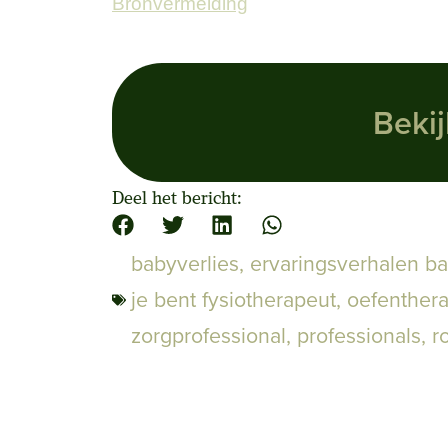
Bronvermelding
Bekij
Deel het bericht:
babyverlies
,
ervaringsverhalen ba
je bent fysiotherapeut, oefenther
zorgprofessional
,
professionals
,
r