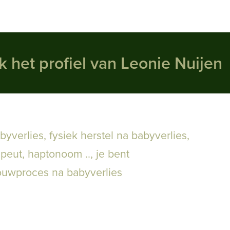
k het profiel van Leonie Nuijen
byverlies
,
fysiek herstel na babyverlies
,
apeut, haptonoom ..
,
je bent
ouwproces na babyverlies