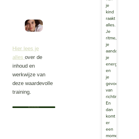
je
kind
raakt
alles.
Je
ritme,
je
Hier lees je
aandacht,
je
alles
over de
energie
inhoud en
en
werkwijze van
je
gevoel
deze waardevolle
van
training.
richting.
En
dan
Bekijk het profiel van Marieke de Ridder
komt
er
een
moment