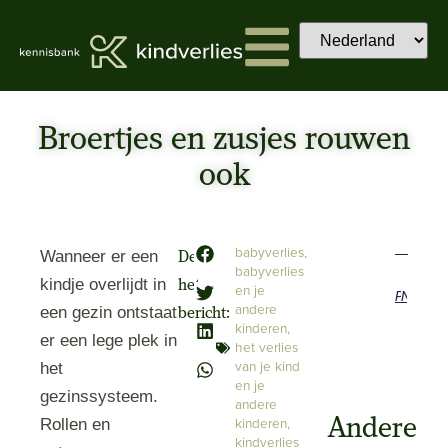
Broertjes en zusjes rouwen
ook
babyverlies
,
Wanneer er een
Deel
babyverlies
kindje overlijdt in
het
en je
Previous
Next
andere
een gezin ontstaat
bericht:
kinderen
,
er een lege plek in
het verlies
van je kind
het
en je
gezinssysteem.
andere
kinderen
,
Andere
Rollen en
kindverlies