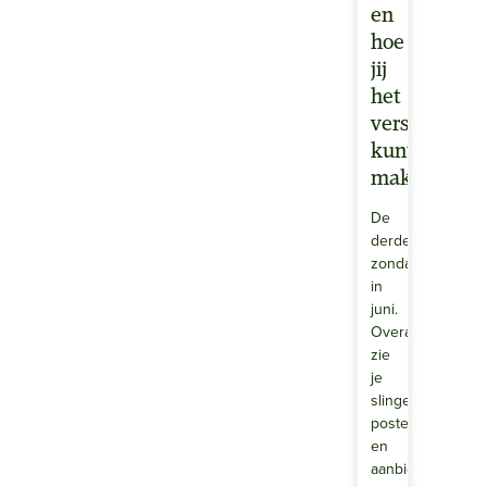
en
hoe
jij
het
verschil
kunt
maken
De
derde
zondag
in
juni.
Overal
zie
je
slingers,
posters
en
aanbiedingen