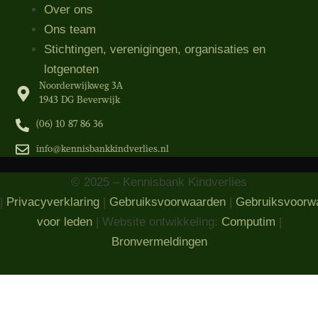
Over ons
Ons team
Stichtingen, verenigingen, organisaties​ en
lotgenoten
Noorderwijkweg 3A
1943 DG Beverwijk
(06) 10 87 86 36‬
info@kennisbankkindverlies.nl
© 2025 – Kennisbank Kindverlies
|
Privacyverklaring
|
Gebruiksvoorwaarden
|
Gebruiksvoorw
voor leden
| Website ontwikkeling:
Computim
|
Bronvermeldingen