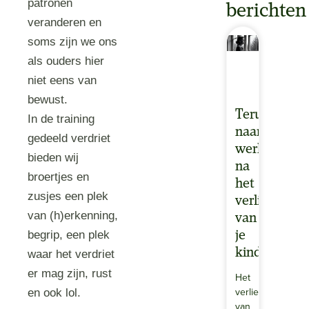
patronen
berichten
veranderen en
soms zijn we ons
als ouders hier
niet eens van
bewust.
Terugkeren
In de training
naar
gedeeld verdriet
werk
bieden wij
na
broertjes en
het
zusjes een plek
verlies
van (h)erkenning,
van
je
begrip, een plek
kind
waar het verdriet
er mag zijn, rust
Het
verlies
en ook lol.
van