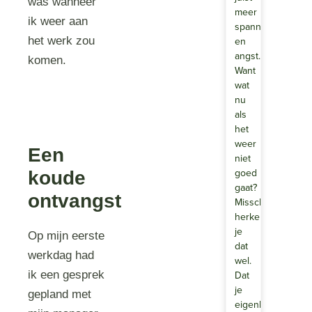
was wanneer
meer
ik weer aan
spanning
en
het werk zou
angst.
komen.
Want
wat
nu
als
het
weer
Een
niet
goed
koude
gaat?
ontvangst
Misschien
herken
je
Op mijn eerste
dat
werkdag had
wel.
Dat
ik een gesprek
je
gepland met
eigenlijk