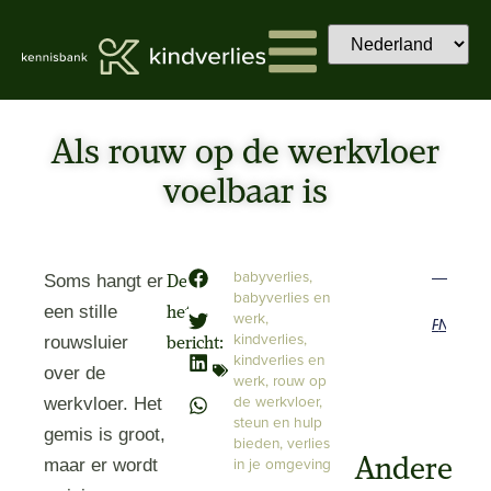
Als rouw op de werkvloer
voelbaar is
babyverlies
,
Soms hangt er
Deel
babyverlies en
een stille
het
werk
,
Previous
Next
kindverlies
,
rouwsluier
bericht:
kindverlies en
over de
werk
,
rouw op
de werkvloer
,
werkvloer. Het
steun en hulp
gemis is groot,
bieden
,
verlies
in je omgeving
Andere
maar er wordt