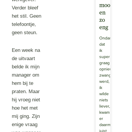
mooi
Verder bleef
en
het stil. Geen
zo
telefoontje,
eng
geen steun.
Ondanks
dat
ik
Een week na
super
de uitvaart
graag
belde ik mijn
opnieuw
zwanger
manager om
werd,
hem bij te
ik
praten. Maar
wilde
niets
hij vroeg niet
liever,
hoe het met
kwam
mij ging. Zijn
er
daarmee
enige vraag
juist