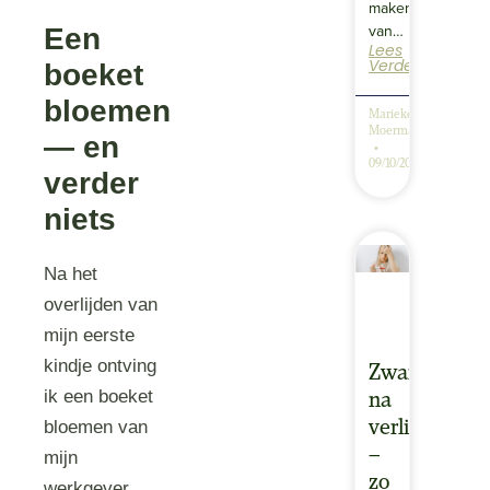
maken
van…
Een
Lees
Verder
boeket
bloemen
Marieke
Moerman
— en
09/10/2025
verder
niets
Na het
overlijden van
mijn eerste
kindje ontving
Zwanger
ik een boeket
na
verlies
bloemen van
–
mijn
zo
werkgever.