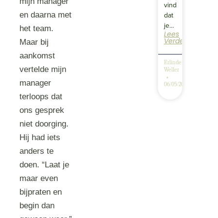
mijn manager
vind
dat
en daarna met
je…
het team.
Lees
Verder
Maar bij
aankomst
Erlinde
vertelde mijn
Weller
manager
06/05/2025
terloops dat
ons gesprek
niet doorging.
Hij had iets
anders te
doen. “Laat je
maar even
bijpraten en
begin dan