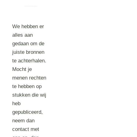
Houtense Marrit van Exel spreekt over wettelijk rouwverlof bij NPO Radio 1
We hebben er
alles aan
gedaan om de
juiste bronnen
te achterhalen.
Mocht je
menen rechten
te hebben op
stukken die wij
heb
gepubliceerd,
neem dan
contact met