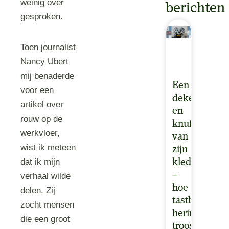
weinig over
berichten
gesproken.
Toen journalist
Nancy Ubert
mij benaderde
Een
voor een
deken
artikel over
en
rouw op de
knuffel
werkvloer,
van
wist ik meteen
zijn
dat ik mijn
kleding
–
verhaal wilde
hoe
delen. Zij
tastbare
zocht mensen
herinneringe
die een groot
troost