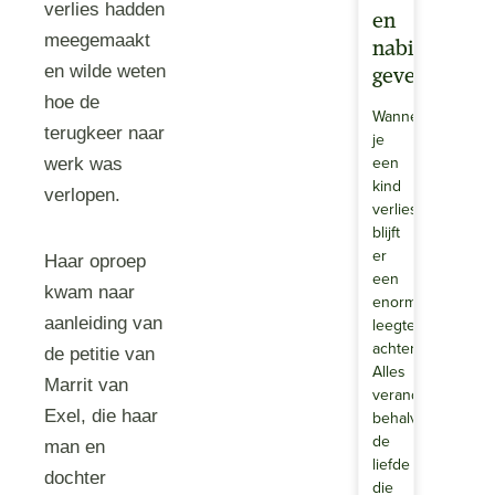
verlies hadden
en
meegemaakt
nabijheid
en wilde weten
geven
hoe de
Wanneer
terugkeer naar
je
een
werk was
kind
verlopen.
verliest,
blijft
er
Haar oproep
een
kwam naar
enorme
aanleiding van
leegte
achter.
de petitie van
Alles
Marrit van
verandert,
Exel, die haar
behalve
de
man en
liefde
dochter
die