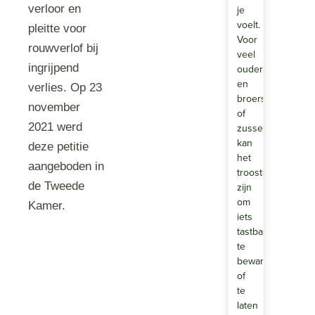
verloor en
je
voelt.
pleitte voor
Voor
rouwverlof bij
veel
ingrijpend
ouders
en
verlies. Op 23
broers
november
of
2021 werd
zussen
kan
deze petitie
het
aangeboden in
troostend
de Tweede
zijn
om
Kamer.
iets
tastbaars
te
bewaren
of
te
laten