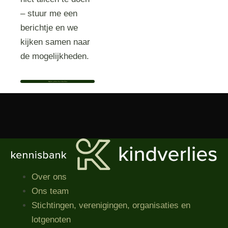
– stuur me een
berichtje en we
kijken samen naar
de mogelijkheden.
Bekijk het profiel van Tessa Lohues-Bocxe
Over ons
Ons team
Stichtingen, verenigingen, organisaties​ en
lotgenoten