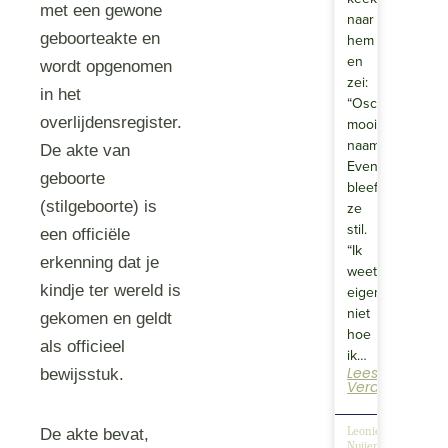
met een gewone
naar
geboorteakte en
hem
en
wordt opgenomen
zei:
in het
“Oscar,
overlijdensregister.
mooie
naam.”
De akte van
Even
geboorte
bleef
(stilgeboorte) is
ze
stil.
een officiële
“Ik
erkenning dat je
weet
kindje ter wereld is
eigenlijk
niet
gekomen en geldt
hoe
als officieel
ik…
Lees
bewijsstuk.
Verder
De akte bevat,
Leonie
Nuijen