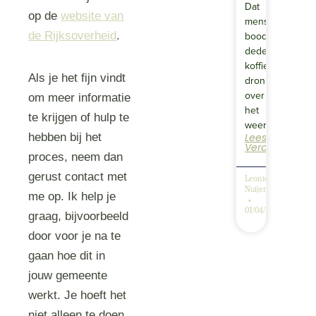
Dat
op de
website van
mensen
boodschappen
de Rijksoverheid
.
deden,
koffie
Als je het fijn vindt
dronken,
over
om meer informatie
het
te krijgen of hulp te
weer…
Lees
hebben bij het
Verder
proces, neem dan
gerust contact met
Leonie
Nuijen
me op. Ik help je
01/04/2026
graag, bijvoorbeeld
door voor je na te
gaan hoe dit in
jouw gemeente
werkt. Je hoeft het
niet alleen te doen