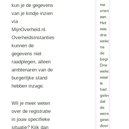
me
kun je de gegevens
vriendelijk
van je kindje inzien
aan.
via
Het
was
MijnOverheid.nl.
drie
Overheidsinstanties
weken
kunnen de
na
de
gegevens niet
begrafenis.
raadplegen, alleen
Drie
ambtenaren van de
weken
waarin
burgerlijke stand
ik
hebben inzage.
had
geleerd
dat
Wil je meer weten
de
over de registratie
wereld
gewoon
in jouw specifieke
doorging.
situatie? Kijk dan