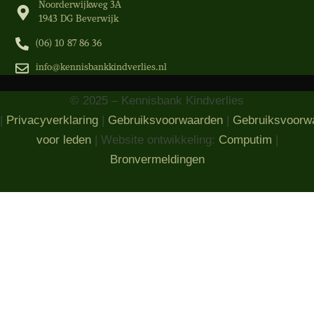
Noorderwijkweg 3A
1943 DG Beverwijk
(06) 10 87 86 36‬
info@kennisbankkindverlies.nl
© 2025 – Kennisbank Kindverlies
|
Privacyverklaring
|
Gebruiksvoorwaarden
|
Gebruiksvoorw
voor leden
| Website ontwikkeling:
Computim
|
Bronvermeldingen