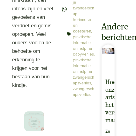
miskraam, kan
je
zwangersch
intens zijn en veel
ap
gevoelens van
herinneren
en
Andere
verdriet en gemis
koesteren
,
oproepen. Veel
berichte
praktische
informatie
ouders voelen de
en hulp na
behoefte om
babyverlies
,
erkenning te
praktische
informatie
krijgen voor het
en hulp na
bestaan van hun
zwangersch
Hoe
apsverlies
,
kindje.
zwangersch
onze
apsverlies
arts
het
verschil
maakte
Ze