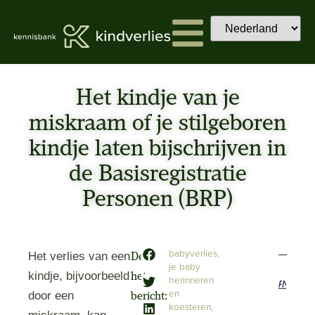
Het kindje van je
miskraam of je stilgeboren
kindje laten bijschrijven in
de Basisregistratie
Personen (BRP)
babyverlies
,
Het verlies van een
Deel
je baby
kindje, bijvoorbeeld
het
herinneren
Previous
Next
en
door een
bericht:
koesteren
,