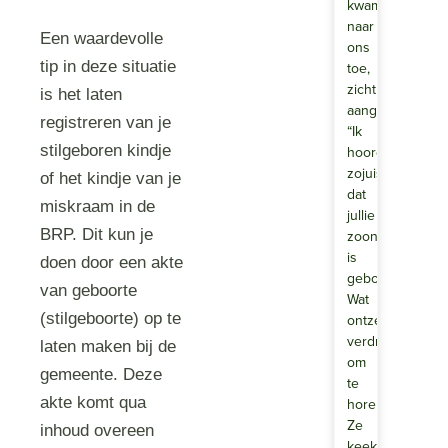
kwam
naar
Een waardevolle
ons
tip in deze situatie
toe,
zichtbaar
is het laten
aangeslagen.
registreren van je
“Ik
stilgeboren kindje
hoorde
zojuist
of het kindje van je
dat
miskraam in de
jullie
BRP. Dit kun je
zoontje
is
doen door een akte
geboren.
van geboorte
Wat
(stilgeboorte) op te
ontzettend
verdrietig
laten maken bij de
om
gemeente. Deze
te
akte komt qua
horen.”
Ze
inhoud overeen
keek