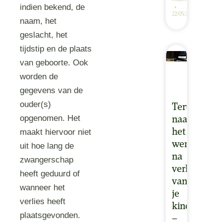
indien bekend, de
22/05/2025
naam, het
geslacht, het
tijdstip en de plaats
van geboorte. Ook
worden de
gegevens van de
ouder(s)
Terug
opgenomen. Het
naar
het
maakt hiervoor niet
werk
uit hoe lang de
na
zwangerschap
verlies
heeft geduurd of
van
wanneer het
je
verlies heeft
kind
plaatsgevonden.
–