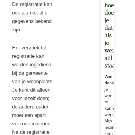
De registratie kan
hoe
doe
ook als niet alle
je
gegevens bekend
dat
zijn.
als
je
Het verzoek tot
wereld
registratie kan
stil
worden ingediend
staat?
bij de gemeente
Wanneer
van je woonplaats.
denk
je
Je kunt dit alleen
weer
voor jezelf doen;
te
de andere ouder
kunnen
werken?
moet een apart
Mijn
verzoek indienen.
leidinggevende
Na de registratie
keek