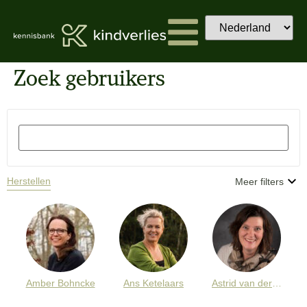
Zoek gebruikers
Herstellen
Meer filters
Amber Bohncke
Ans Ketelaars
Astrid van der Ham-de Wit