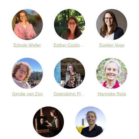
Erlinde Weller
Esther Cozijnsen
Evelien Vugs
Gerdie van Zon
Gwendolyn Pieters
Hanneke Rota