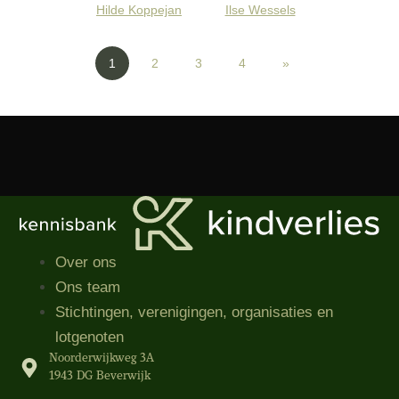
Hilde Koppejan
Ilse Wessels
1
2
3
4
»
Over ons
Ons team
Stichtingen, verenigingen, organisaties​ en
lotgenoten
Noorderwijkweg 3A
1943 DG Beverwijk