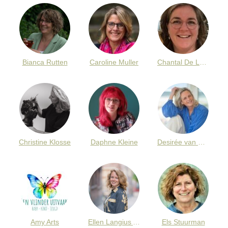
Bianca Rutten
Caroline Muller
Chantal De Leeuw
Christine Klosse
Daphne Kleine
Desirée van Nieuwenhoven
Amy Arts
Ellen Langius Armee
Els Stuurman